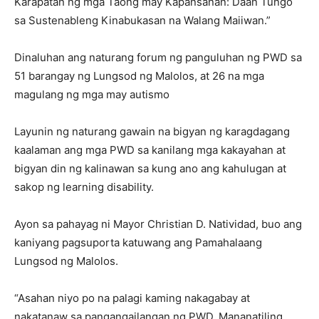
Karapatan ng mga Taong may Kapansanan: Daan Tungo
sa Sustenableng Kinabukasan na Walang Maiiwan.”
Dinaluhan ang naturang forum ng panguluhan ng PWD sa
51 barangay ng Lungsod ng Malolos, at 26 na mga
magulang ng mga may autismo
Layunin ng naturang gawain na bigyan ng karagdagang
kaalaman ang mga PWD sa kanilang mga kakayahan at
bigyan din ng kalinawan sa kung ano ang kahulugan at
sakop ng learning disability.
Ayon sa pahayag ni Mayor Christian D. Natividad, buo ang
kaniyang pagsuporta katuwang ang Pamahalaang
Lungsod ng Malolos.
“Asahan niyo po na palagi kaming nakagabay at
nakatanaw sa pangangailangan ng PWD. Mananatiling