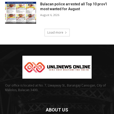
Bulacan police arrested all Top 10 prov’l
most wanted for August
August 6, 2026
Load more
Our office is located at No. 7, Liwayway St., Barangay Caniogan, City of
Malolos, Bulacan 3400.
ABOUT US