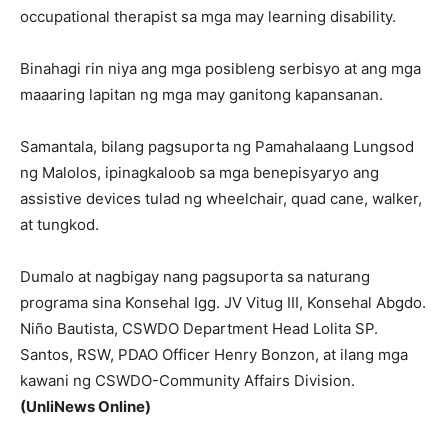
occupational therapist sa mga may learning disability.
Binahagi rin niya ang mga posibleng serbisyo at ang mga
maaaring lapitan ng mga may ganitong kapansanan.
Samantala, bilang pagsuporta ng Pamahalaang Lungsod
ng Malolos, ipinagkaloob sa mga benepisyaryo ang
assistive devices tulad ng wheelchair, quad cane, walker,
at tungkod.
Dumalo at nagbigay nang pagsuporta sa naturang
programa sina Konsehal Igg. JV Vitug III, Konsehal Abgdo.
Niño Bautista, CSWDO Department Head Lolita SP.
Santos, RSW, PDAO Officer Henry Bonzon, at ilang mga
kawani ng CSWDO-Community Affairs Division.
(UnliNews Online)