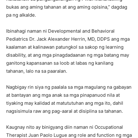
bukas ang aming tahanan at ang aming opisina,” dagdag
pa ng alkalde.
Ibinahagi naman ni Developmental and Behavioral
Pediatrics Dr. Jack Alexander Herrin, MD, DDPS ang mga
kaalaman at kalinawan patungkol sa sakop ng learning
disability, at ang mga pinagdadaanan ng mga batang may
ganitong kapansanan sa loob at labas ng kanilang
tahanan, lalo na sa paaralan.
Nagbigay rin siya ng paalala sa mga magulang na gabayan
at bantayan ang mga anak sa mga pinapanuod nila at
tiyaking may kalidad at matututuhan ang mga ito, dahil
nagsisimula raw ang pag-aaral at disiplina sa tahanan.
Kaugnay nito ay binigyang diin naman ni Occupational
Therapist Juan Paolo Lugue ang role and function ng mga