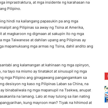
mga imprastraktura, at mga insidente ng karahasan na
ng Pilipino.
ing hindi na kailangang papasukin pa ang mga
aiipit ang Pilipinas sa away ng Tsina at Amerika,
it at magkaroon ng digmaan at sakupin ito ng mga
a mga Taiwanese at dahilan upang ang Pilipinas ay
mga mapamuksang mga armas ng Tsina, dahil andito ang
sasantabi ang kalamangan at kahinaan ng mga opinyon,
 na tayo na mismo ay tinatakot at sinusupil ng mga
la ng mga Pilipino ang ginagawang pangangamkam sa
ng desisyon ng kaso ng Pilipinas Laban sa China, na
, ay binabaliwala ng mga mapanupil na Tsekwa, anupat
sakanila na lamang. Lalo at may tulong sa ilan nating
 kapangyarihan, kung mayroon man? Tiyak na hihimod at