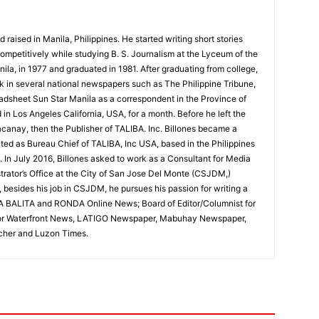
d raised in Manila, Philippines. He started writing short stories
competitively while studying B. S. Journalism at the Lyceum of the
nila, in 1977 and graduated in 1981. After graduating from college,
rk in several national newspapers such as The Philippine Tribune,
dsheet Sun Star Manila as a correspondent in the Province of
in Los Angeles California, USA, for a month. Before he left the
canay, then the Publisher of TALIBA. Inc. Billones became a
ed as Bureau Chief of TALIBA, Inc USA, based in the Philippines
. In July 2016, Billones asked to work as a Consultant for Media
istrator’s Office at the City of San Jose Del Monte (CSJDM,)
 besides his job in CSJDM, he pursues his passion for writing a
 BALITA and RONDA Online News; Board of Editor/Columnist for
for Waterfront News, LATIGO Newspaper, Mabuhay Newspaper,
her and Luzon Times.