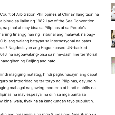
ourt of Arbitration Philippines at China? Ilang taon na
 na binuo sa ilalim ng 1982 Law of the Sea Convention
na pinal at may bisa sa Pilipinas at sa People’s
 mariing tinanggihan ng Tribunal ang malawak na pag-
 bilang walang batayan sa internasyonal na batas.
lipinas? Nagdesisyon ang Hague-based UN-backed
016, na nagpawalang-bisa sa nine-dash line territorial
inanggihan ng Beijing ang hatol.
hindi magiging matatag, hindi paghuhusayin ang dapat
uro sa integridad ng teritoryo ng Pilipinas, gayundin
aging mabagal na gawing moderno at hindi mabilis na
lipinas na may espesyal na diin sa mga banta sa
y binaliwala, tiyak na sa kangkungan tayo pupulutin.
natin ang presensiya ng mga Sundalong Amerikano sa