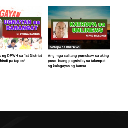
Katropa sa UnliNews
s ng DPWH sa 1st District
Ang mga salitang pumukaw sa aking
hindi pa tapos!
puso: Isang pagninilay sa talumpati
ng kalagayan ng bansa