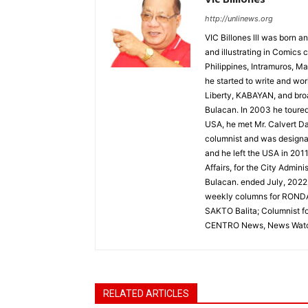
http://unlinews.org
VIC Billones lll was born an
and illustrating in Comics 
Philippines, Intramuros, Ma
he started to write and wo
Liberty, KABAYAN, and broa
Bulacan. In 2003 he toured 
USA, he met Mr. Calvert Da
columnist and was designat
and he left the USA in 2011
Affairs, for the City Admin
Bulacan. ended July, 2022,
weekly columns for RONDA
SAKTO Balita; Columnist 
CENTRO News, News Watc
RELATED ARTICLES