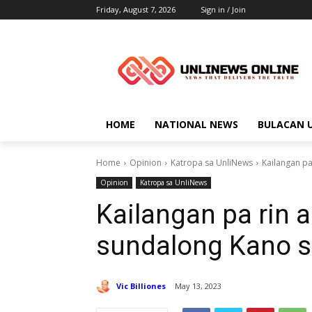
Friday, August 7, 2026
Sign in / Join
HOME
NATIONAL NEWS
BULACAN 
Home
Opinion
Katropa sa UnliNews
Kailangan pa
Opinion
Katropa sa UnliNews
Kailangan pa rin 
sundalong Kano s
Vic Billiones
May 13, 2023