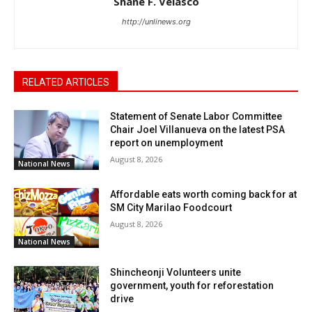
Shane F. Velasco
http://unlinews.org
RELATED ARTICLES
Statement of Senate Labor Committee
Chair Joel Villanueva on the latest PSA
report on unemployment
August 8, 2026
National News
Affordable eats worth coming back for at
SM City Marilao Foodcourt
August 8, 2026
National News
Shincheonji Volunteers unite
government, youth for reforestation
drive