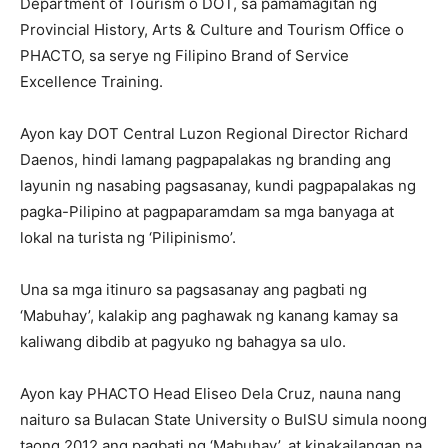
Department of Tourism o DOT, sa pamamagitan ng
Provincial History, Arts & Culture and Tourism Office o
PHACTO, sa serye ng Filipino Brand of Service
Excellence Training.
Ayon kay DOT Central Luzon Regional Director Richard
Daenos, hindi lamang pagpapalakas ng branding ang
layunin ng nasabing pagsasanay, kundi pagpapalakas ng
pagka-Pilipino at pagpaparamdam sa mga banyaga at
lokal na turista ng ‘Pilipinismo’.
Una sa mga itinuro sa pagsasanay ang pagbati ng
‘Mabuhay’, kalakip ang paghawak ng kanang kamay sa
kaliwang dibdib at pagyuko ng bahagya sa ulo.
Ayon kay PHACTO Head Eliseo Dela Cruz, nauna nang
naituro sa Bulacan State University o BulSU simula noong
taong 2012 ang pagbati ng ‘Mabuhay’, at kinakailangan na