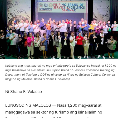
Kabilang ang mga may-ari ng mga private pools sa Bulacan sa inisyal na 1,200 na
mga Bulakenyo na sumailalim sa Filipino Brand of Service Excellence Training ng
Department of Tourism o DOT na ginanap sa Hiyas ng Bulacan Cultural Center sa
lungsod ng Malolos. (Kuha ni Shane F. Velasco)
Ni Shane F. Velasco
LUNGSOD NG MALOLOS — Nasa 1,200 mag-aaral at
manggagawa sa sektor ng turismo ang isinailalim ng