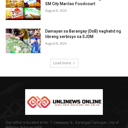
SM City Marilao Foodcourt
August 8, 2026
Damayan sa Barangay (DsB) naghatid ng
libreng serbisyo sa SJDM
August 8, 2026
Load more
Our office is located at No. 7, Liwayway St., Barangay Caniogan, City of
Malolos, Bulacan 3400.