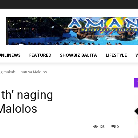
UNLINEWS
FEATURED
SHOWBIZ BALITA
LIFESTYLE
ing makabuluhan sa Malolos
th’ naging
Malolos
128
0