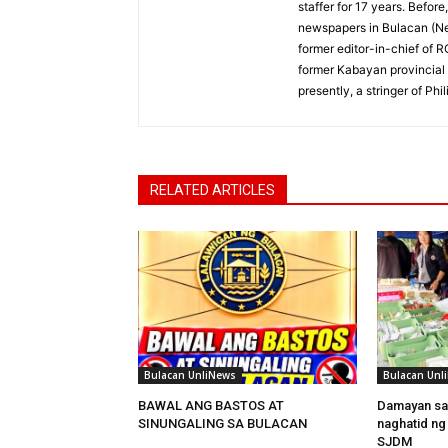
staffer for 17 years. Befor
newspapers in Bulacan (N
former editor-in-chief of 
former Kabayan provincial 
presently, a stringer of P
RELATED ARTICLES
Bulacan UnliNews
Bulacan Unl
BAWAL ANG BASTOS AT
Damayan sa
SINUNGALING SA BULACAN
naghatid ng
SJDM