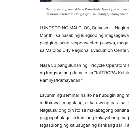
Nagbigay ng pananalita si Konsehala Ayee Ople ng Lun
Responsibilidad at Obligasyon sa Pamilya/Pamayanan.”
LUNGSOD NG MALOLOS, Bulacan — Naging m
Month” sa nasabing lungsod ng magsagawa n
pagiging isang responsableng asawa, magul
sa Malolos City Regional Evacuation Center.
Nasa 50 panguluhan ng Tricycle Operators a
ng lungsod ang dumalo sa “KATROPA: Kalala
Pamilya/Pamayanan.”
Layunin ng seminar na ito na hubugin ang 
indibidwal, magulang, at katuwang para sa 
Nagsusulong din ito sa makabagong pananaw
pagpapahalaga sa kanilang kakayahang magi
tagasulong ng kalusugan ng kanilang sarili a