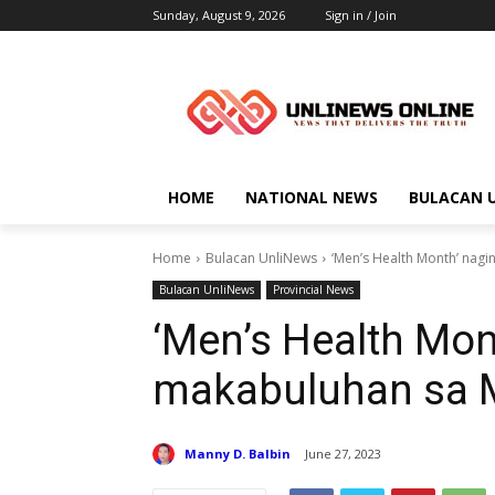
Sunday, August 9, 2026
Sign in / Join
HOME
NATIONAL NEWS
BULACAN 
Home
Bulacan UnliNews
‘Men’s Health Month’ nag
Bulacan UnliNews
Provincial News
‘Men’s Health Mon
makabuluhan sa 
Manny D. Balbin
June 27, 2023