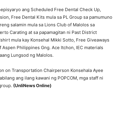
nepisyaryo ang Scheduled Free Dental Check Up,
vision, Free Dental Kits mula sa PL Group sa pamumuno
reng salamin mula sa Lions Club of Malolos sa
to Carating at sa papamagitan ni Past District
shirt mula kay Konsehal Mikki Sotto, Free Giveaways
 Aspen Philippines Gng. Ace Itchon, IEC materials
aang Lungsod ng Malolos.
on on Transportation Chairperson Konsehala Ayee
 kabilang ang ilang kawani ng POPCOM, mga staff ni
group.
(UnliNews Online)