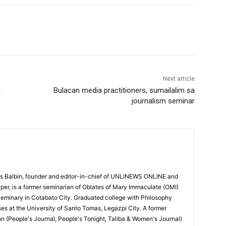
Next article
g
Bulacan media practitioners, sumailalim sa
journalism seminar
 Balbin, founder and editor-in-chief of UNLINEWS ONLINE and
r, is a former seminarian of Oblates of Mary Immaculate (OMI)
Seminary in Cotabato City. Graduated college with Philosophy
ses at the University of Santo Tomas, Legazpi City. A former
on (People's Journal, People's Tonight, Taliba & Women's Journal)