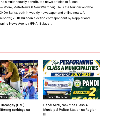
e, he simultaneously contributed news articles to 3 local
ewsCore, MetroNews & NewsWatcher). He is the founder and the
RONDA Balita, both in weekly newspaper and online news. A
reporter, 2010 Bulacan election correspondent by Rappler and
hilippine News Agency (PNA) Bulacan.
iNews
Bulacan UnliNews
 Barangay (DsB)
Pandi MPS, rank 2 sa Class A
 libreng serbisyo sa
Municipal Police Station sa Region
III