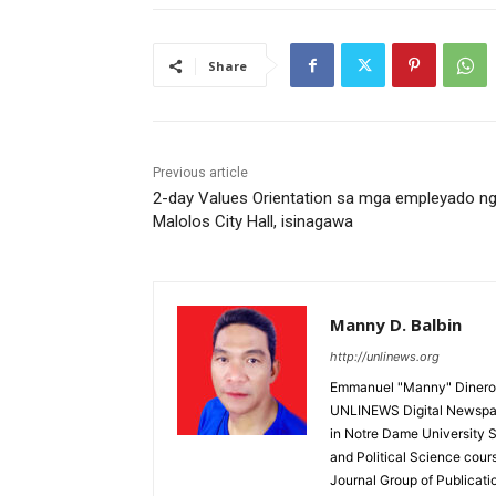
Share
Previous article
2-day Values Orientation sa mga empleyado n
Malolos City Hall, isinagawa
Manny D. Balbin
http://unlinews.org
Emmanuel "Manny" Dineros
UNLINEWS Digital Newspape
in Notre Dame University 
and Political Science cour
Journal Group of Publicati