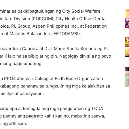
nar sa pakikipagtulungan ng City Social Welfare
lfare Division (POPCOM), City Health Office-Dental
lolos, PL Group, Aspen Philippines Inc., at Federation
on of Malolos Bulacan Inc. (FETODAMBI).
enaventura Cabrera at Dra. Marie Sheila Soriano ng PL
li lalo na sa bibig at ngipin. Nagbigay din sila ng payo
t tamang pagmumumog.
na PPO4 Joemari Caluag at Faith Base Organization
akabagong pananaw sa tungkulin ng mga kalalakihan sa
pamilya at pamayanan.
a nanumpa at lumagda ang mga panguluhan ng TODA
 pantay ang pagtrato kahit kanino, mabuting asawa,
p ng adhikain.