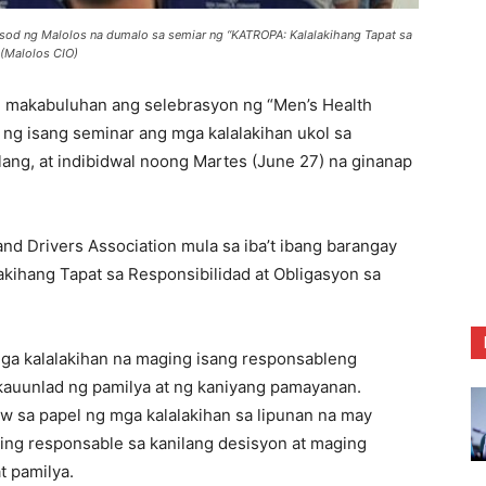
gsod ng Malolos na dumalo sa semiar ng “KATROPA: Kalalakihang Tapat sa
 (Malolos CIO)
akabuluhan ang selebrasyon ng “Men’s Health
g isang seminar ang mga kalalakihan ukol sa
ang, at indibidwal noong Martes (June 27) na ginanap
nd Drivers Association mula sa iba’t ibang barangay
kihang Tapat sa Responsibilidad at Obligasyon sa
mga kalalakihan na maging isang responsableng
ikauunlad ng pamilya at ng kaniyang pamayanan.
 sa papel ng mga kalalakihan sa lipunan na may
ng responsable sa kanilang desisyon at maging
t pamilya.