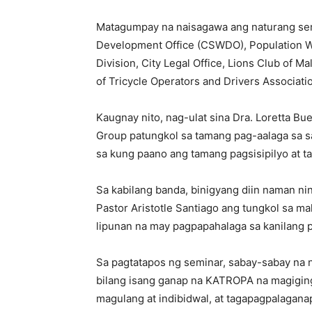
Matagumpay na naisagawa ang naturang semi
Development Office (CSWDO), Population We
Division, City Legal Office, Lions Club of Ma
of Tricycle Operators and Drivers Associati
Kaugnay nito, nag-ulat sina Dra. Loretta Bu
Group patungkol sa tamang pag-aalaga sa sari
sa kung paano ang tamang pagsisipilyo a
Sa kabilang banda, binigyang diin naman ni
Pastor Aristotle Santiago ang tungkol sa m
lipunan na may pagpapahalaga sa kanilang 
Sa pagtatapos ng seminar, sabay-sabay n
bilang isang ganap na KATROPA na magiging
magulang at indibidwal, at tagapagpalagana