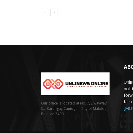
AB
Unli
poli
forw
fair
Our office is located at No. 7, Liwayway
[MO
St., Barangay Caniogan, City of Malolos,
Bulacan 3400.