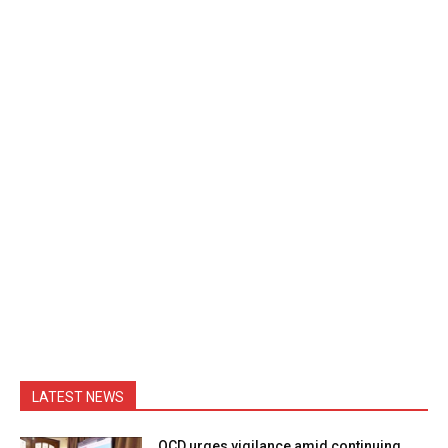
LATEST NEWS
OCD urges vigilance amid continuing