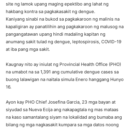
site ng lamok upang maging epektibo ang lahat ng
hakbang kontra sa pagkakasakit ng dengue.
Kaniyang sinabi na bukod sa pagkakaroon ng malinis na
kapaligiran ay panatilihin ang pagkakaroon ng malusog na
pangangatawan upang hindi madaling kapitan ng
anumang sakit tulad ng dengue, leptospirosis, COVID-19
at iba pang mga sakit.
Kaugnay nito ay iniulat ng Provincial Health Office (PHO)
na umabot na sa 1,391 ang cumulative dengue cases sa
buong lalawigan na naitala simula Enero hanggang Hunyo
16.
Ayon kay PHO Chief Josefina Garcia, 23 mga bayan at
siyudad sa Nueva Ecija ang nakapagtala ng mas mataas
na kaso samantalang siyam na lokalidad ang bumaba ang
bilang ng mga nagkasakit kumpara sa mga datos noong