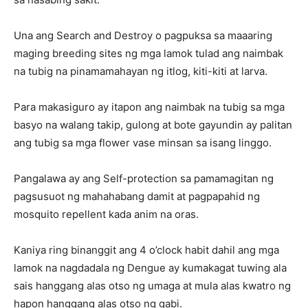
Una ang Search and Destroy o pagpuksa sa maaaring
maging breeding sites ng mga lamok tulad ang naimbak
na tubig na pinamamahayan ng itlog, kiti-kiti at larva.
Para makasiguro ay itapon ang naimbak na tubig sa mga
basyo na walang takip, gulong at bote gayundin ay palitan
ang tubig sa mga flower vase minsan sa isang linggo.
Pangalawa ay ang Self-protection sa pamamagitan ng
pagsusuot ng mahahabang damit at pagpapahid ng
mosquito repellent kada anim na oras.
Kaniya ring binanggit ang 4 o’clock habit dahil ang mga
lamok na nagdadala ng Dengue ay kumakagat tuwing ala
sais hanggang alas otso ng umaga at mula alas kwatro ng
hapon hanggang alas otso ng gabi.