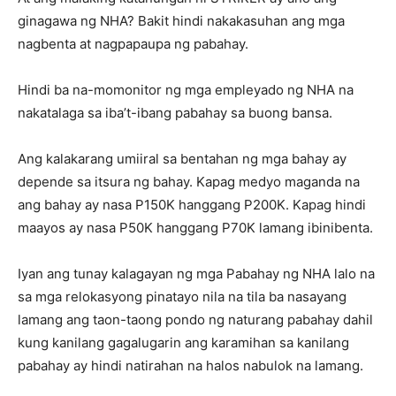
ginagawa ng NHA? Bakit hindi nakakasuhan ang mga
nagbenta at nagpapaupa ng pabahay.
Hindi ba na-momonitor ng mga empleyado ng NHA na
nakatalaga sa iba’t-ibang pabahay sa buong bansa.
Ang kalakarang umiiral sa bentahan ng mga bahay ay
depende sa itsura ng bahay. Kapag medyo maganda na
ang bahay ay nasa P150K hanggang P200K. Kapag hindi
maayos ay nasa P50K hanggang P70K lamang ibinibenta.
Iyan ang tunay kalagayan ng mga Pabahay ng NHA lalo na
sa mga relokasyong pinatayo nila na tila ba nasayang
lamang ang taon-taong pondo ng naturang pabahay dahil
kung kanilang gagalugarin ang karamihan sa kanilang
pabahay ay hindi natirahan na halos nabulok na lamang.