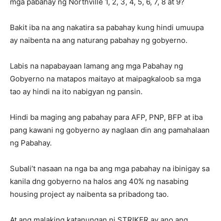
mga pabahay ng Northville 1, 2, 3, 4, 5, 6, 7, 8 at 9?
Bakit iba na ang nakatira sa pabahay kung hindi umuupa
ay naibenta na ang naturang pabahay ng gobyerno.
Labis na napabayaan lamang ang mga Pabahay ng
Gobyerno na matapos maitayo at maipagkaloob sa mga
tao ay hindi na ito nabigyan ng pansin.
Hindi ba maging ang pabahay para AFP, PNP, BFP at iba
pang kawani ng gobyerno ay naglaan din ang pamahalaan
ng Pabahay.
Subali’t nasaan na nga ba ang mga pabahay na ibinigay sa
kanila dng gobyerno na halos ang 40% ng nasabing
housing project ay naibenta sa pribadong tao.
At ang malaking katanungan ni STRIKER ay ano ang