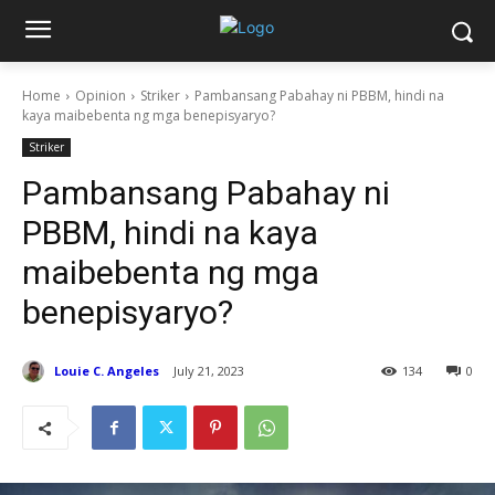
Home
Opinion
Striker
Pambansang Pabahay ni PBBM, hindi na
kaya maibebenta ng mga benepisyaryo?
Striker
Pambansang Pabahay ni
PBBM, hindi na kaya
maibebenta ng mga
benepisyaryo?
Louie C. Angeles
July 21, 2023
134
0