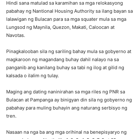
Hindi sana matulad sa karamihan sa mga relokasyong
pabahay ng Nantional Housing Authority sa ilang bayan sa
lalawigan ng Bulacan para sa mga squater mula sa mga
Lungsod ng Maynila, Quezon, Makati, Caloocan at
Navotas.
Pinagkalooban sila ng sariling bahay mula sa gobyerno at
magkaroon ng magandang buhay dahil nalayo na sa
panganib ang kanilang buhay sa tabi ng ilog at gilid ng
kalsada o ilalim ng tulay.
Maging ang dating naninirahan sa mga riles ng PNR sa
Bulacan at Pampanga ay binigyan din sila ng gobyerno ng
pabahay para muling buhayin ang naturang serbisyo ng
tren.
Nasaan na nga ba ang mga orihinal na benepisyaryo ng