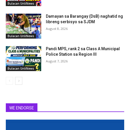
Bulacan UnliNews
Damayan sa Barangay (DsB) naghatid ng
libreng serbisyo sa SJDM
August 8, 2026
Bulacan UnliNews
Pandi MPS, rank 2 sa Class A Municipal
Police Station sa Region III
August 7, 2026
Bulacan UnliNews
WE ENDORSE