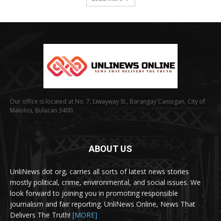
Our office is located at No. 7, Liwayway St., Barangay Caniogan, City of
Malolos, Bulacan 3400.
ABOUT US
UnliNews dot org, carries all sorts of latest news stories
mostly political, crime, environmental, and social issues. We
look forward to joining you in promoting responsible
journalism and fair reporting. UnliNews Online, News That
Delivers The Truth!
[MORE]