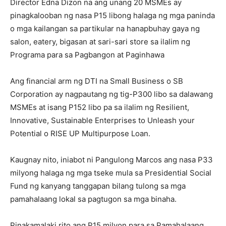
Director Edna Dizon na ang unang 20 MSMEs ay
pinagkalooban ng nasa P15 libong halaga ng mga paninda
o mga kailangan sa partikular na hanapbuhay gaya ng
salon, eatery, bigasan at sari-sari store sa ilalim ng
Programa para sa Pagbangon at Paginhawa
Ang financial arm ng DTI na Small Business o SB
Corporation ay nagpautang ng tig-P300 libo sa dalawang
MSMEs at isang P152 libo pa sa ilalim ng Resilient,
Innovative, Sustainable Enterprises to Unleash your
Potential o RISE UP Multipurpose Loan.
Kaugnay nito, iniabot ni Pangulong Marcos ang nasa P33
milyong halaga ng mga tseke mula sa Presidential Social
Fund ng kanyang tanggapan bilang tulong sa mga
pamahalaang lokal sa pagtugon sa mga binaha.
Pinakamalaki rito ang P15 milyon para sa Pamahalaang