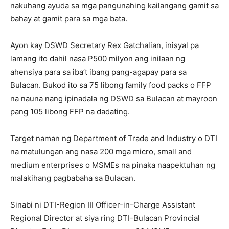
nakuhang ayuda sa mga pangunahing kailangang gamit sa
bahay at gamit para sa mga bata.
Ayon kay DSWD Secretary Rex Gatchalian, inisyal pa
lamang ito dahil nasa P500 milyon ang inilaan ng
ahensiya para sa iba’t ibang pang-agapay para sa
Bulacan. Bukod ito sa 75 libong family food packs o FFP
na nauna nang ipinadala ng DSWD sa Bulacan at mayroon
pang 105 libong FFP na dadating.
Target naman ng Department of Trade and Industry o DTI
na matulungan ang nasa 200 mga micro, small and
medium enterprises o MSMEs na pinaka naapektuhan ng
malakihang pagbabaha sa Bulacan.
Sinabi ni DTI-Region III Officer-in-Charge Assistant
Regional Director at siya ring DTI-Bulacan Provincial