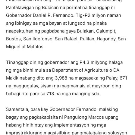
Panlalawigan ng Bulacan na pormal na tinanggap ni
Gobernador Daniel R. Fernando. Tig-P2 milyon naman
ang ibinigay sa mga bayan at lungsod na pinaka
naapektuhan ng pagbabaha gaya Bulakan, Calumpit,
Bustos, San Ildefonso, San Rafael, Pulilan, Hagonoy, San
Miguel at Malolos.
Tinanggap din ng gobernador ang P4.3 milyong halaga
ng mga binhi mula sa Department of Agriculture o DA.
Makikinabang dito ang 3,988 na magsasaka ng Palay, 671
na maggugulay, siyam na magmamais at mayroon ding
bahagi rito para sa 713 na mga mangingisda.
Samantala, para kay Gobernador Fernando, malaking
bagay ang pagkakabisita ni Pangulong Marcos upang
habang hinihintay ang implementasyon ng mga
imprastrakturang magsisilbing pangmatagalang solusyon