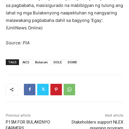
sa pagbabaha, masisigurado na mabibigyan ng tulong ang
lahat ng mga Bulakenyong naapektuhan ng nangyaring
malawakang pagbabaha dahil sa bagyong ‘Egay’.
(UnliNews Online)
Source: PIA
TAGS
AICS
Bulacan
DOLE
DSWD
Previous article
Next article
P15M FOR BULAKENYO
Stakeholders support NLEX
FARMERS
greening program