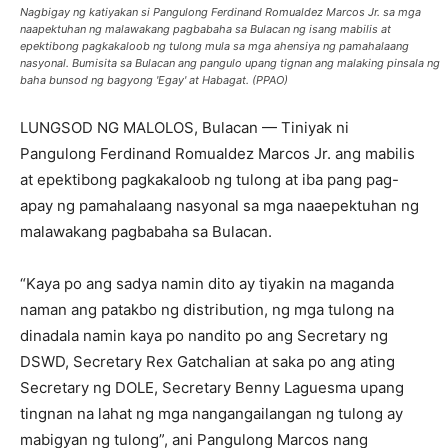
Nagbigay ng katiyakan si Pangulong Ferdinand Romualdez Marcos Jr. sa mga
naapektuhan ng malawakang pagbabaha sa Bulacan ng isang mabilis at
epektibong pagkakaloob ng tulong mula sa mga ahensiya ng pamahalaang
nasyonal. Bumisita sa Bulacan ang pangulo upang tignan ang malaking pinsala ng
baha bunsod ng bagyong 'Egay' at Habagat. (PPAO)
LUNGSOD NG MALOLOS, Bulacan — Tiniyak ni
Pangulong Ferdinand Romualdez Marcos Jr. ang mabilis
at epektibong pagkakaloob ng tulong at iba pang pag-
apay ng pamahalaang nasyonal sa mga naaepektuhan ng
malawakang pagbabaha sa Bulacan.
“Kaya po ang sadya namin dito ay tiyakin na maganda
naman ang patakbo ng distribution, ng mga tulong na
dinadala namin kaya po nandito po ang Secretary ng
DSWD, Secretary Rex Gatchalian at saka po ang ating
Secretary ng DOLE, Secretary Benny Laguesma upang
tingnan na lahat ng mga nangangailangan ng tulong ay
mabigyan ng tulong”, ani Pangulong Marcos nang