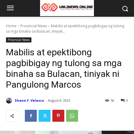
Home
Provincial News
Mabilis at epektibong pagbibigay ng tulong
sa mga binaha sa Bulacan, tiniyak...
Provincial News
Mabilis at epektibong
pagbibigay ng tulong sa mga
binaha sa Bulacan, tiniyak ni
Pangulong Marcos
Shane F. Velasco
August 8, 2023
50
0