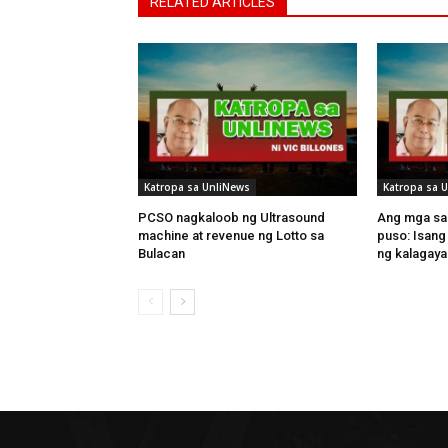
RELATED ARTICLES
Katropa sa UnliNews
Katropa sa 
PCSO nagkaloob ng Ultrasound
Ang mga sal
machine at revenue ng Lotto sa
puso: Isang 
Bulacan
ng kalagaya