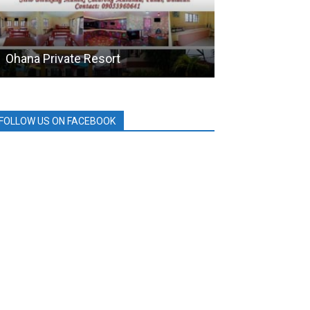
Ohana Private Resort
MPTC
FOLLOW US ON FACEBOOK