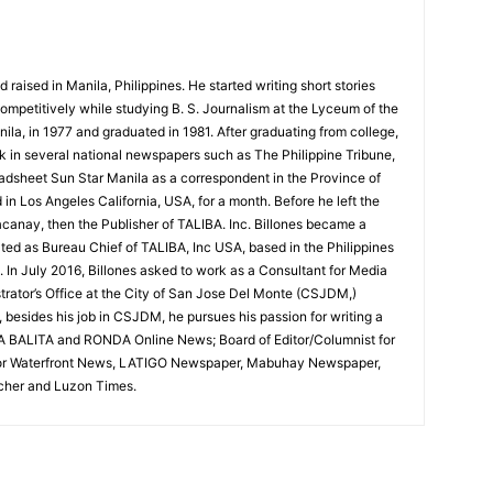
d raised in Manila, Philippines. He started writing short stories
competitively while studying B. S. Journalism at the Lyceum of the
nila, in 1977 and graduated in 1981. After graduating from college,
rk in several national newspapers such as The Philippine Tribune,
dsheet Sun Star Manila as a correspondent in the Province of
in Los Angeles California, USA, for a month. Before he left the
canay, then the Publisher of TALIBA. Inc. Billones became a
ed as Bureau Chief of TALIBA, Inc USA, based in the Philippines
. In July 2016, Billones asked to work as a Consultant for Media
istrator’s Office at the City of San Jose Del Monte (CSJDM,)
 besides his job in CSJDM, he pursues his passion for writing a
 BALITA and RONDA Online News; Board of Editor/Columnist for
for Waterfront News, LATIGO Newspaper, Mabuhay Newspaper,
her and Luzon Times.