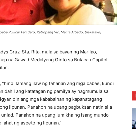
ebe Pullicar Fegidero, Katropang Vic, Melita Arbado, (nakatayo)
dys Cruz-Sta. Rita, mula sa bayan ng Marilao,
anap na Gawad Medalyang Ginto sa Bulacan Capitol
lan.
, “hindi lamang ilaw ng tahanan ang mga babae, kundi
an dahil ang katatagan ng pamilya ay nagmumula sa
 bigyan din ang mga kababaihan ng kapanatagang
ibong lipunan. Panahon na upang pagbuksan natin sila
g-unlad. Panahon na upang lumikha ng isang mundo
lahat ng aspeto ng lipunan.”