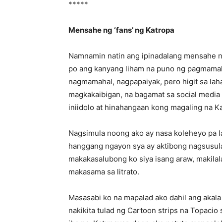
*****
Mensahe ng ‘fans’ ng Katropa
Namnamin natin ang ipinadalang mensahe n
po ang kanyang liham na puno ng pagmamaha
nagmamahal, nagpapaiyak, pero higit sa laha
magkakaibigan, na bagamat sa social media n
iniidolo at hinahangaan kong magaling na Ka
Nagsimula noong ako ay nasa koleheyo pa la
hanggang ngayon sya ay aktibong nagsusulat 
makakasalubong ko siya isang araw, makilal
makasama sa litrato.
Masasabi ko na mapalad ako dahil ang akala 
nakikita tulad ng Cartoon strips na Topacio 