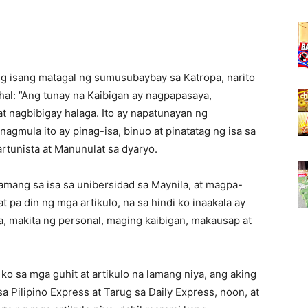
g isang matagal ng sumusubaybay sa Katropa, narito
l: ”Ang tunay na Kaibigan ay nagpapasaya,
t nagbibigay halaga. Ito ay napatunayan ng
agmula ito ay pinag-isa, binuo at pinatatag ng isa sa
rtunista at Manunulat sa dyaryo.
mang sa isa sa unibersidad sa Maynila, at magpa-
pa din ng mga artikulo, na sa hindi ko inaakala ay
a, makita ng personal, maging kaibigan, makausap at
ko sa mga guhit at artikulo na lamang niya, ang aking
sa Pilipino Express at Tarug sa Daily Express, noon, at