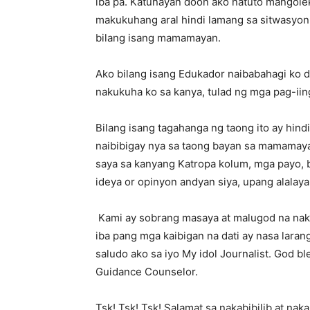
iba pa. Katunayan doon ako natuto mangolek
makukuhang aral hindi lamang sa sitwasyon ng
bilang isang mamamayan.
Ako bilang isang Edukador naibabahagi ko 
nakukuha ko sa kanya, tulad ng mga pag-ii
Bilang isang tagahanga ng taong ito ay hin
naibibigay nya sa taong bayan sa mamamayan
saya sa kanyang Katropa kolum, mga payo, 
ideya or opinyon andyan siya, upang alalaya
Kami ay sobrang masaya at malugod na nakila
iba pang mga kaibigan na dati ay nasa laran
saludo ako sa iyo My idol Journalist. God b
Guidance Counselor.
Tsk! Tsk! Tsk! Salamat sa nakabibilib at na