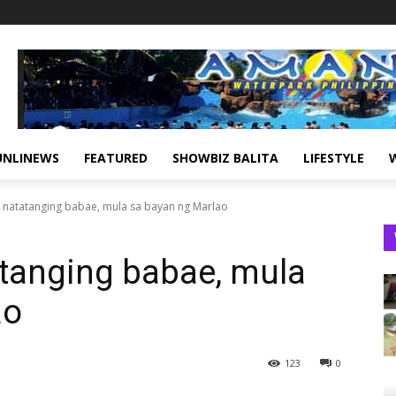
UNLINEWS
FEATURED
SHOWBIZ BALITA
LIFESTYLE
a natatanging babae, mula sa bayan ng Marlao
atanging babae, mula
ao
123
0