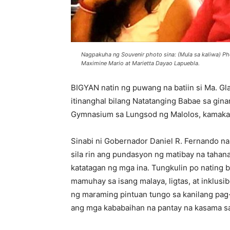
Nagpakuha ng Souvenir photo sina: (Mula sa kaliwa) Pho
Maximine Mario at Marietta Dayao Lapuebla.
BIGYAN natin ng puwang na batiin si Ma. Gla
itinanghal bilang Natatanging Babae sa gin
Gymnasium sa Lungsod ng Malolos, kamakai
Sinabi ni Gobernador Daniel R. Fernando na
sila rin ang pundasyon ng matibay na tahan
katatagan ng mga ina. Tungkulin po nating
mamuhay sa isang malaya, ligtas, at inklus
ng maraming pintuan tungo sa kanilang pa
ang mga kababaihan na pantay na kasama sa 