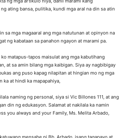
ta ng mga artikulo niya, dahil marami kang
 ating bansa, pulitika, kundi mga aral na din sa atin
din sa mga magaaral ang mga natutunan at opinyon na
ngat ng kabataan sa panahon ngayon at marami pa.
di ko matapus-tapos maisulat ang mga kabutihang
, at sa amin bilang mga kaibigan. Siya ay nagbibigay
bukas ang puso kapag nilapitan at hingian mo ng mga
n ka at hindi ka mapapahiya,
la naming ng personal, siya si Vic Billones 111, at ang
gan din ng edukasyon. Salamat at nakilala ka namin
less you always and your Family, Ms. Melita Arbado,
kakatuwang mensahe ni Bb. Arbado, isang tagapayo at