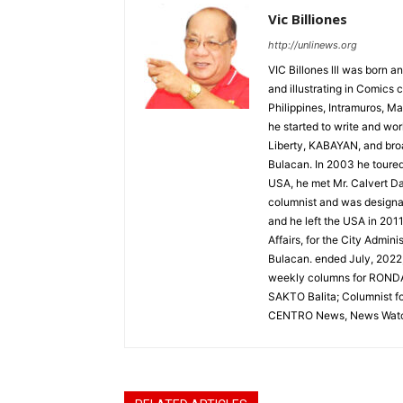
Vic Billiones
http://unlinews.org
VIC Billones lll was born an
and illustrating in Comics 
Philippines, Intramuros, Ma
he started to write and wo
Liberty, KABAYAN, and broa
Bulacan. In 2003 he toured 
USA, he met Mr. Calvert Da
columnist and was designat
and he left the USA in 2011
Affairs, for the City Admin
Bulacan. ended July, 2022,
weekly columns for RONDA
SAKTO Balita; Columnist 
CENTRO News, News Watc