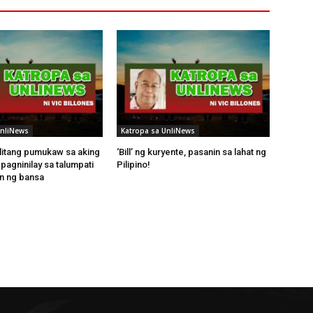
UnliNews
Katropa sa UnliNews
itang pumukaw sa aking
‘Bill’ ng kuryente, pasanin sa lahat ng
pagninilay sa talumpati
Pilipino!
n ng bansa