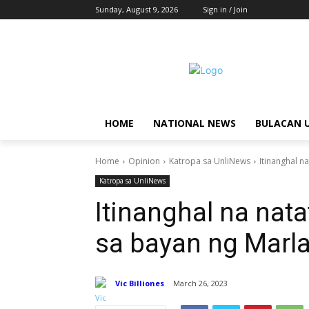
Sunday, August 9, 2026
Sign in / Join
HOME
NATIONAL NEWS
BULACAN 
Home
Opinion
Katropa sa UnliNews
Itinanghal n
Katropa sa UnliNews
Itinanghal na nat
sa bayan ng Marl
Vic Billiones
March 26, 2023