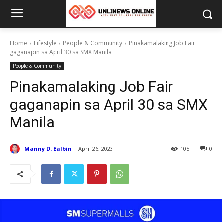
Home
Lifestyle
People & Community
Pinakamalaking Job Fair
gaganapin sa April 30 sa SMX Manila
People & Community
Pinakamalaking Job Fair
gaganapin sa April 30 sa SMX
Manila
Manny D. Balbin
April 26, 2023
105
0