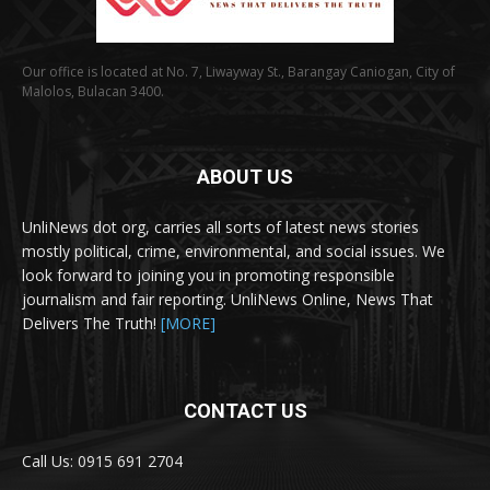
Our office is located at No. 7, Liwayway St., Barangay Caniogan, City of
Malolos, Bulacan 3400.
ABOUT US
UnliNews dot org, carries all sorts of latest news stories
mostly political, crime, environmental, and social issues. We
look forward to joining you in promoting responsible
journalism and fair reporting. UnliNews Online, News That
Delivers The Truth!
[MORE]
CONTACT US
Call Us: 0915 691 2704