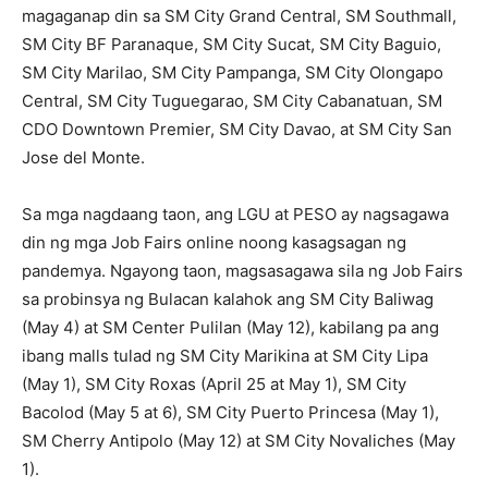
magaganap din sa SM City Grand Central, SM Southmall,
SM City BF Paranaque, SM City Sucat, SM City Baguio,
SM City Marilao, SM City Pampanga, SM City Olongapo
Central, SM City Tuguegarao, SM City Cabanatuan, SM
CDO Downtown Premier, SM City Davao, at SM City San
Jose del Monte.
Sa mga nagdaang taon, ang LGU at PESO ay nagsagawa
din ng mga Job Fairs online noong kasagsagan ng
pandemya. Ngayong taon, magsasagawa sila ng Job Fairs
sa probinsya ng Bulacan kalahok ang SM City Baliwag
(May 4) at SM Center Pulilan (May 12), kabilang pa ang
ibang malls tulad ng SM City Marikina at SM City Lipa
(May 1), SM City Roxas (April 25 at May 1), SM City
Bacolod (May 5 at 6), SM City Puerto Princesa (May 1),
SM Cherry Antipolo (May 12) at SM City Novaliches (May
1).