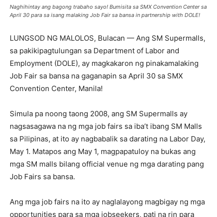
Naghihintay ang bagong trabaho sayo! Bumisita sa SMX Convention Center sa
April 30 para sa isang malaking Job Fair sa bansa in partnership with DOLE!
LUNGSOD NG MALOLOS, Bulacan — Ang SM Supermalls,
sa pakikipagtulungan sa Department of Labor and
Employment (DOLE), ay magkakaron ng pinakamalaking
Job Fair sa bansa na gaganapin sa April 30 sa SMX
Convention Center, Manila!
Simula pa noong taong 2008, ang SM Supermalls ay
nagsasagawa na ng mga job fairs sa iba’t ibang SM Malls
sa Pilipinas, at ito ay nagbabalik sa darating na Labor Day,
May 1. Matapos ang May 1, magpapatuloy na bukas ang
mga SM malls bilang official venue ng mga darating pang
Job Fairs sa bansa.
Ang mga job fairs na ito ay naglalayong magbigay ng mga
opportunities para sa mga jobseekers, pati na rin para