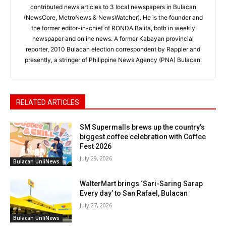
contributed news articles to 3 local newspapers in Bulacan
(NewsCore, MetroNews & NewsWatcher). He is the founder and
the former editor-in-chief of RONDA Balita, both in weekly
newspaper and online news. A former Kabayan provincial
reporter, 2010 Bulacan election correspondent by Rappler and
presently, a stringer of Philippine News Agency (PNA) Bulacan.
RELATED ARTICLES
SM Supermalls brews up the country’s
biggest coffee celebration with Coffee
Fest 2026
July 29, 2026
Bulacan UnliNews
WalterMart brings ‘Sari-Saring Sarap
Every day’ to San Rafael, Bulacan
July 27, 2026
Bulacan UnliNews