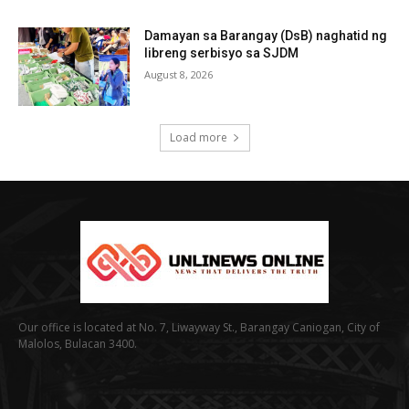
Damayan sa Barangay (DsB) naghatid ng
libreng serbisyo sa SJDM
August 8, 2026
Load more
Our office is located at No. 7, Liwayway St., Barangay Caniogan, City of
Malolos, Bulacan 3400.