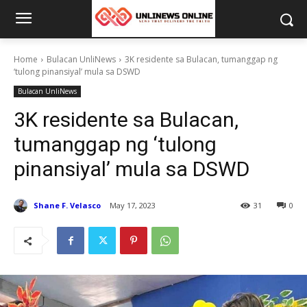
Home
Bulacan UnliNews
3K residente sa Bulacan, tumanggap ng
‘tulong pinansiyal’ mula sa DSWD
Bulacan UnliNews
3K residente sa Bulacan,
tumanggap ng ‘tulong
pinansiyal’ mula sa DSWD
Shane F. Velasco
May 17, 2023
31
0