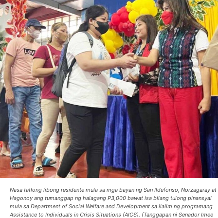
Nasa tatlong libong residente mula sa mga bayan ng San Ildefonso, Norzagaray at
Hagonoy ang tumanggap ng halagang P3,000 bawat isa bilang tulong pinansyal
mula sa Department of Social Welfare and Development sa ilalim ng programang
Assistance to Individuals in Crisis Situations (AICS). (Tanggapan ni Senador Imee