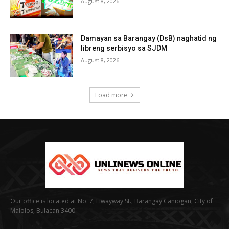
August 8, 2026
Damayan sa Barangay (DsB) naghatid ng
libreng serbisyo sa SJDM
August 8, 2026
Load more
Our office is located at No. 7, Liwayway St., Barangay Caniogan, City of
Malolos, Bulacan 3400.