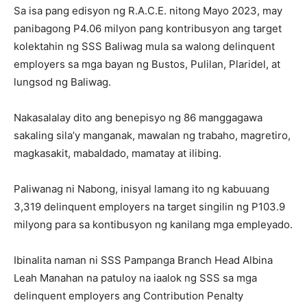
Sa isa pang edisyon ng R.A.C.E. nitong Mayo 2023, may
panibagong P4.06 milyon pang kontribusyon ang target
kolektahin ng SSS Baliwag mula sa walong delinquent
employers sa mga bayan ng Bustos, Pulilan, Plaridel, at
lungsod ng Baliwag.
Nakasalalay dito ang benepisyo ng 86 manggagawa
sakaling sila’y manganak, mawalan ng trabaho, magretiro,
magkasakit, mabaldado, mamatay at ilibing.
Paliwanag ni Nabong, inisyal lamang ito ng kabuuang
3,319 delinquent employers na target singilin ng P103.9
milyong para sa kontibusyon ng kanilang mga empleyado.
Ibinalita naman ni SSS Pampanga Branch Head Albina
Leah Manahan na patuloy na iaalok ng SSS sa mga
delinquent employers ang Contribution Penalty