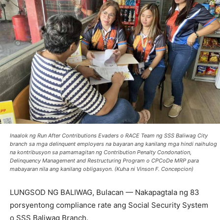
Inaalok ng Run After Contributions Evaders o RACE Team ng SSS Baliwag City
branch sa mga delinquent employers na bayaran ang kanilang mga hindi naihulog
na kontribusyon sa pamamagitan ng Contribution Penalty Condonation,
Delinquency Management and Restructuring Program o CPCoDe MRP para
mabayaran nila ang kanilang obligasyon. (Kuha ni Vinson F. Concepcion)
LUNGSOD NG BALIWAG, Bulacan — Nakapagtala ng 83
porsyentong compliance rate ang Social Security System
o SSS Baliwag Branch.