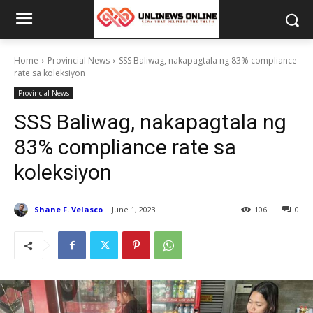
Home
Provincial News
SSS Baliwag, nakapagtala ng 83% compliance
rate sa koleksiyon
Provincial News
SSS Baliwag, nakapagtala ng
83% compliance rate sa
koleksiyon
Shane F. Velasco
June 1, 2023
106
0