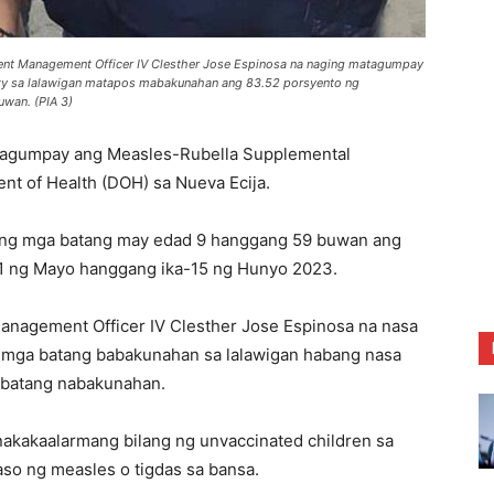
ment Management Officer IV Clesther Jose Espinosa na naging matagumpay
ity sa lalawigan matapos mabakunahan ang 83.52 porsyento ng
wan. (PIA 3)
umpay ang Measles-Rubella Supplemental
nt of Health (DOH) sa Nueva Ecija.
 ng mga batang may edad 9 hanggang 59 buwan ang
1 ng Mayo hanggang ika-15 ng Hunyo 2023.
anagement Officer IV Clesther Jose Espinosa na nasa
g mga batang babakunahan sa lalawigan habang nasa
 batang nabakunahan.
nakakaalarmang bilang ng unvaccinated children sa
aso ng measles o tigdas sa bansa.