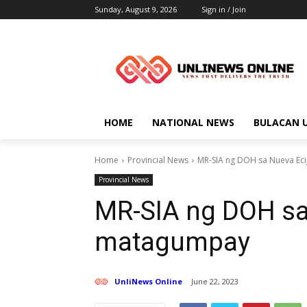
Sunday, August 9, 2026
Sign in / Join
HOME
NATIONAL NEWS
BULACAN 
Home
Provincial News
MR-SIA ng DOH sa Nueva Ec
Provincial News
MR-SIA ng DOH sa 
matagumpay
UnliNews Online
June 22, 2023