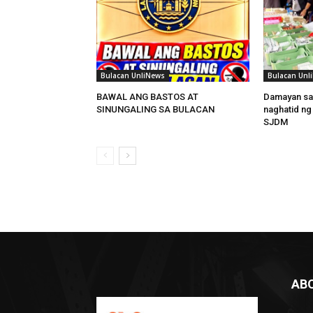
Bulacan UnliNews
Bulacan Unl
BAWAL ANG BASTOS AT
Damayan sa
SINUNGALING SA BULACAN
naghatid ng
SJDM
AB