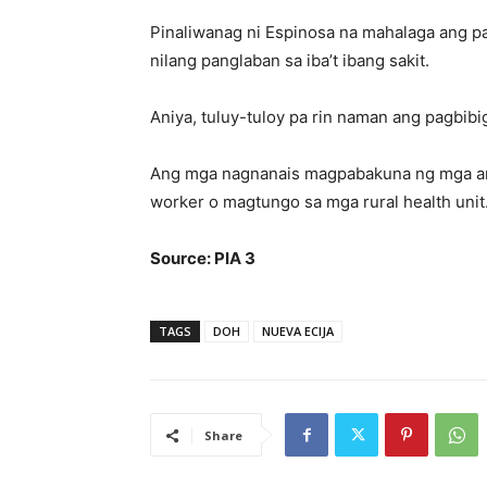
Pinaliwanag ni Espinosa na mahalaga ang pa
nilang panglaban sa iba’t ibang sakit.
Aniya, tuluy-tuloy pa rin naman ang pagbib
Ang mga nagnanais magpabakuna ng mga an
worker o magtungo sa mga rural health unit
Source: PIA 3
TAGS
DOH
NUEVA ECIJA
Share