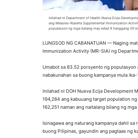
Inilahad ni Department of Health Nueva Ecija Develop
ang Measles-Rubella Supplemental Immunization Activ
populasyon ng mga batang may edad 9 hanggang 59 bu
LUNGSOD NG CABANATUAN — Naging matag
Immunization Activity (MR-SIA) ng Departme
Umabot sa 83.52 porsyento ng populasyon
nabakunahan sa buong kampanya mula ika-
Inilahad ni DOH Nueva Ecija Development M
194,284 ang kabuuang target population n
162,251 naman ang naitalang bilang ng mga
Isinagawa ang naturang kampanya dahil sa 
buong Pilipinas, gayundin ang pagtaas ng k