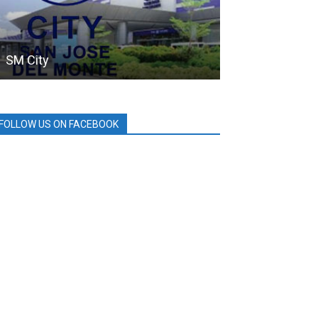
SM City
DRT House
FOLLOW US ON FACEBOOK