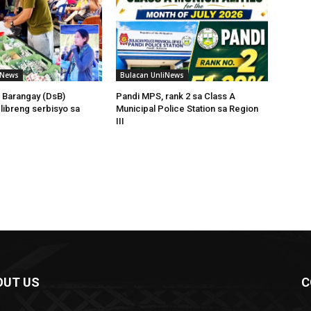
iNews
Bulacan UnliNews
 Barangay (DsB)
Pandi MPS, rank 2 sa Class A
 libreng serbisyo sa
Municipal Police Station sa Region
III
OUT US
C