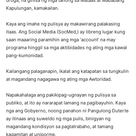
droga, na ginisa ng mga tanong sa Mataas at Mababang
Kapulungan, kamakailan.
Kaya ang imahe ng pulisya ay makawirang palakasing
itaas. Ang Social Media (SocMed,) ay libreng lugar kung
saan maaaring paramihin ang mga ‘account’ na may
programa hinggil sa mga aktibidades ng ating mga kawal
pang-kumonidad.
Kailangang palaganapin, ikalat ang katapatan sa tungkulin
at magandang nagagawa ng ating mga Awtoridad.
Napakahalaga ang pakikipag-ugnayan ng pulisya sa
publiko, at ito ay nararapat lamang na pagibayuhin. Kaya
nga ang Gobyerno, noong panahon ni Pangulong Duterte
ay itinaas ang suweldo ng mga pulis, binigyan ng
magandang kondisyon sa pagtatrabaho, at tamang
kagamitan at uniporme.