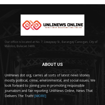
Our office is located at No. 7, Liwayway St., Barangay Caniogan, City of
Malolos, Bulacan 3400.
ABOUT US
UnliNews dot org, carries all sorts of latest news stories
mostly political, crime, environmental, and social issues. We
look forward to joining you in promoting responsible
journalism and fair reporting. UnliNews Online, News That
Delivers The Truth!
[MORE]