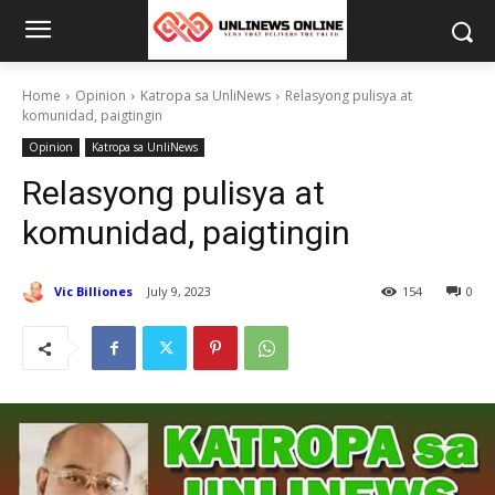
Home
Opinion
Katropa sa UnliNews
Relasyong pulisya at
komunidad, paigtingin
Opinion
Katropa sa UnliNews
Relasyong pulisya at
komunidad, paigtingin
Vic Billiones
July 9, 2023
154
0