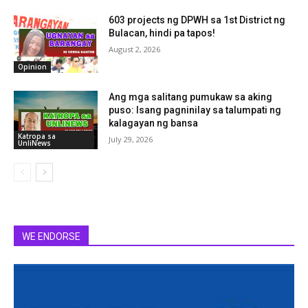
603 projects ng DPWH sa 1st District ng
Bulacan, hindi pa tapos!
August 2, 2026
Opinion
Ang mga salitang pumukaw sa aking
puso: Isang pagninilay sa talumpati ng
kalagayan ng bansa
Katropa sa
July 29, 2026
UnliNews
WE ENDORSE