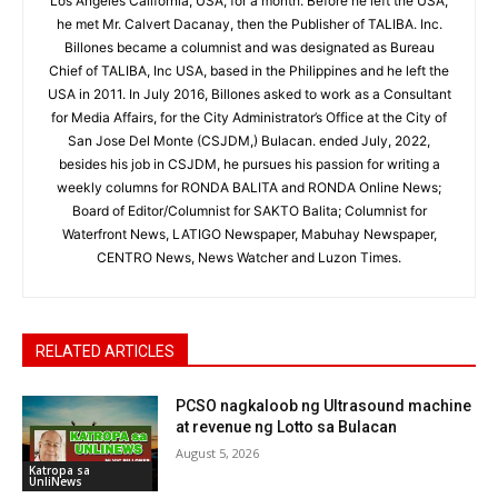
Los Angeles California, USA, for a month. Before he left the USA,
he met Mr. Calvert Dacanay, then the Publisher of TALIBA. Inc.
Billones became a columnist and was designated as Bureau
Chief of TALIBA, Inc USA, based in the Philippines and he left the
USA in 2011. In July 2016, Billones asked to work as a Consultant
for Media Affairs, for the City Administrator’s Office at the City of
San Jose Del Monte (CSJDM,) Bulacan. ended July, 2022,
besides his job in CSJDM, he pursues his passion for writing a
weekly columns for RONDA BALITA and RONDA Online News;
Board of Editor/Columnist for SAKTO Balita; Columnist for
Waterfront News, LATIGO Newspaper, Mabuhay Newspaper,
CENTRO News, News Watcher and Luzon Times.
RELATED ARTICLES
PCSO nagkaloob ng Ultrasound machine
at revenue ng Lotto sa Bulacan
August 5, 2026
Katropa sa
UnliNews