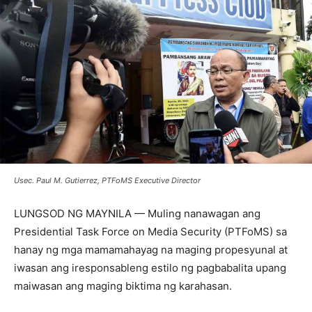
Usec. Paul M. Gutierrez, PTFoMS Executive Director
LUNGSOD NG MAYNILA — Muling nanawagan ang
Presidential Task Force on Media Security (PTFoMS) sa
hanay ng mga mamamahayag na maging propesyunal at
iwasan ang iresponsableng estilo ng pagbabalita upang
maiwasan ang maging biktima ng karahasan.