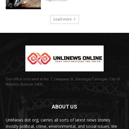
Load more
Our office is located at No. 7, Liwayway St., Barangay Caniogan, City of
Malolos, Bulacan 3400.
ABOUT US
UnliNews dot org, carries all sorts of latest news stories
mostly political, crime, environmental, and social issues. We