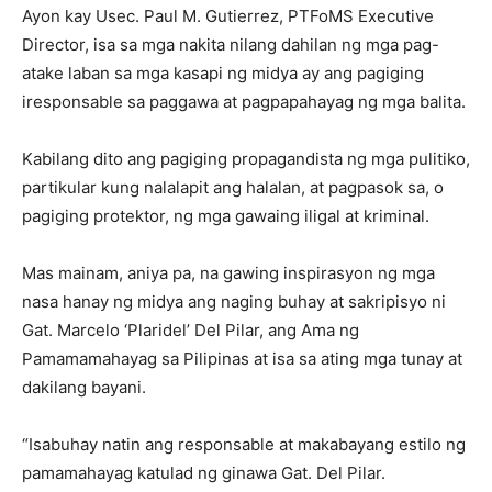
Ayon kay Usec. Paul M. Gutierrez, PTFoMS Executive
Director, isa sa mga nakita nilang dahilan ng mga pag-
atake laban sa mga kasapi ng midya ay ang pagiging
iresponsable sa paggawa at pagpapahayag ng mga balita.
Kabilang dito ang pagiging propagandista ng mga pulitiko,
partikular kung nalalapit ang halalan, at pagpasok sa, o
pagiging protektor, ng mga gawaing iligal at kriminal.
Mas mainam, aniya pa, na gawing inspirasyon ng mga
nasa hanay ng midya ang naging buhay at sakripisyo ni
Gat. Marcelo ‘Plaridel’ Del Pilar, ang Ama ng
Pamamamahayag sa Pilipinas at isa sa ating mga tunay at
dakilang bayani.
“Isabuhay natin ang responsable at makabayang estilo ng
pamamahayag katulad ng ginawa Gat. Del Pilar.