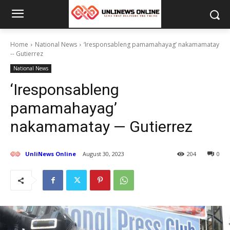
Home
National News
‘Iresponsableng pamamahayag’ nakamamatay
-- Gutierrez
National News
‘Iresponsableng
pamamahayag’
nakamamatay — Gutierrez
UnliNews Online
August 30, 2023
204
0