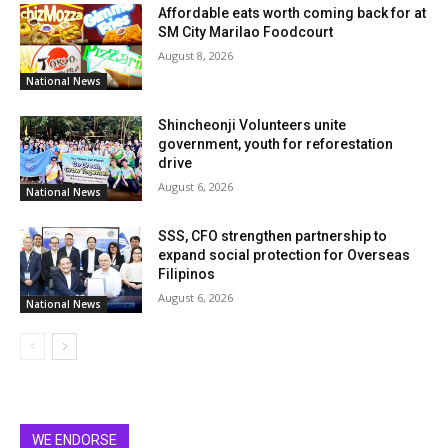
Affordable eats worth coming back for at
SM City Marilao Foodcourt
August 8, 2026
National News
Shincheonji Volunteers unite
government, youth for reforestation
drive
August 6, 2026
National News
SSS, CFO strengthen partnership to
expand social protection for Overseas
Filipinos
August 6, 2026
National News
WE ENDORSE