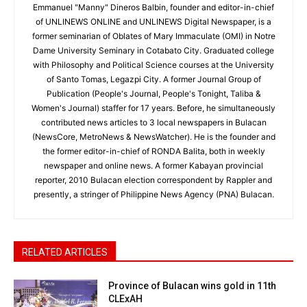
Emmanuel "Manny" Dineros Balbin, founder and editor-in-chief
of UNLINEWS ONLINE and UNLINEWS Digital Newspaper, is a
former seminarian of Oblates of Mary Immaculate (OMI) in Notre
Dame University Seminary in Cotabato City. Graduated college
with Philosophy and Political Science courses at the University
of Santo Tomas, Legazpi City. A former Journal Group of
Publication (People's Journal, People's Tonight, Taliba &
Women's Journal) staffer for 17 years. Before, he simultaneously
contributed news articles to 3 local newspapers in Bulacan
(NewsCore, MetroNews & NewsWatcher). He is the founder and
the former editor-in-chief of RONDA Balita, both in weekly
newspaper and online news. A former Kabayan provincial
reporter, 2010 Bulacan election correspondent by Rappler and
presently, a stringer of Philippine News Agency (PNA) Bulacan.
RELATED ARTICLES
Province of Bulacan wins gold in 11th
CLExAH