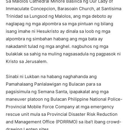
Sa Malolos Cathedral Minore Basilica ng Our Lady of
Immaculate Concepcion, Barasoain Church, at Santisima
Trinidad sa Lungsod ng Malolos, ang mga deboto ay
naglapag ng mga alpombra sa mga pintuan ng bilang
isang imahe ni Hesukristo ay dinala sa loob ng mga
alpombra ng simbahan habang ang mga bata ay
nakadamit tulad ng mga anghel. nagbuhos ng mga
bulaklak sa sahig na muling nagsasadula ng pagpasok ni
Kristo sa Jerusalem.
Sinabi ni Lukban na habang naghahanda ang
Pamahalaang Panlalawigan ng Bulacan para sa
pagsisimula ng Semana Santa, ipapakalat ang mga
maneuver platoon ng Bulacan Philippine National Police-
Provincial Mobile Force Company at mga emergency
rescue unit mula sa Provincial Disaster Risk Reduction
and Management Office (PDRRMO) sa iba’t ibang crowd-
drawing Lenten sites.