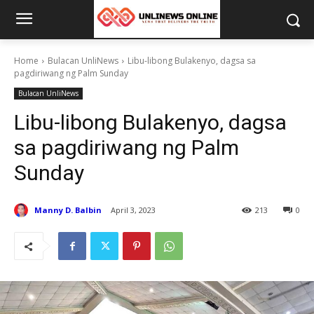
Home
Bulacan UnliNews
Libu-libong Bulakenyo, dagsa sa
pagdiriwang ng Palm Sunday
Bulacan UnliNews
Libu-libong Bulakenyo, dagsa
sa pagdiriwang ng Palm
Sunday
Manny D. Balbin
April 3, 2023
213
0