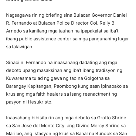
Nagsagawa rin ng briefing sina Bulacan Governor Daniel
R. Fernando at Bulacan Police Director Col. Relly B.
Arnedo sa kanilang mga tauhan na ipapakalat sa iba’t
ibang public assistance center sa mga pangunahing lugar
sa lalawigan.
Sinabi ni Fernando na inaasahang dadating ang mga
deboto upang masaksihan ang iba’t ibang tradisyon ng
Kuwaresma tulad ng gawa ng tao na Golgotha sa
Barangay Kapitangan, Paombong kung saan ipinapako sa
krus ang mga faith healers sa isang reenactment ng
pasyon ni Hesukristo.
Inaasahang bibisita rin ang mga deboto sa Grotto Shrine
sa San Jose del Monte City; ang Divine Mercy Shrine sa
Marilao; ang istasyon ng krus sa Banal na Bundok sa San