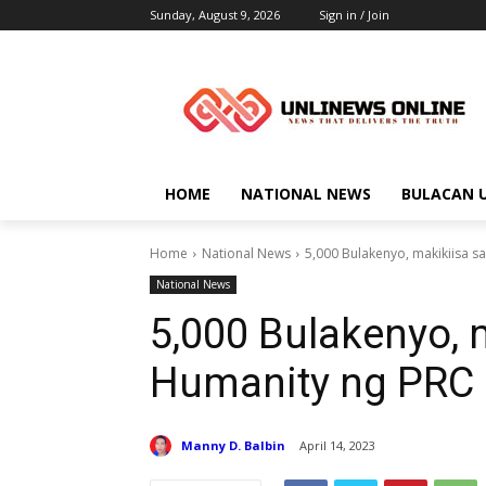
Sunday, August 9, 2026
Sign in / Join
HOME
NATIONAL NEWS
BULACAN 
Home
National News
5,000 Bulakenyo, makikiisa s
National News
5,000 Bulakenyo, 
Humanity ng PRC
Manny D. Balbin
April 14, 2023