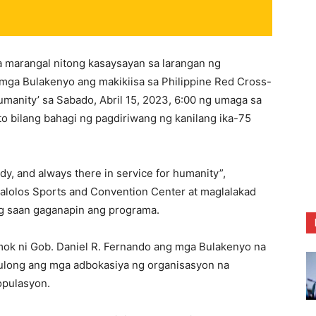
marangal nitong kasaysayan sa larangan ng
 mga Bulakenyo ang makikiisa sa Philippine Red Cross-
manity’ sa Sabado, Abril 15, 2023, 6:00 ng umaga sa
o bilang bahagi ng pagdiriwang ng kanilang ika-75
dy, and always there in service for humanity”,
alolos Sports and Convention Center at maglalakad
g saan gaganapin ang programa.
imok ni Gob. Daniel R. Fernando ang mga Bulakenyo na
sulong ang mga adbokasiya ng organisasyon na
populasyon.