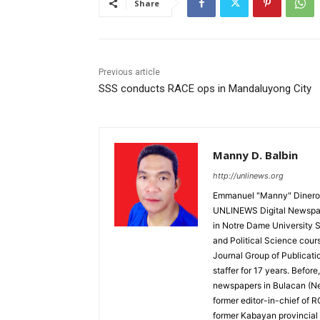
Share
Previous article
SSS conducts RACE ops in Mandaluyong City
Manny D. Balbin
http://unlinews.org
Emmanuel "Manny" Dineros
UNLINEWS Digital Newspape
in Notre Dame University 
and Political Science cour
Journal Group of Publicati
staffer for 17 years. Befor
newspapers in Bulacan (N
former editor-in-chief of 
former Kabayan provincial 