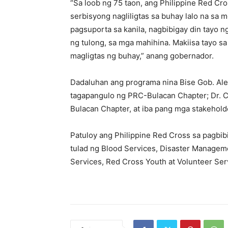
“Sa loob ng 75 taon, ang Philippine Red Cr
serbisyong nagliligtas sa buhay lalo na sa
pagsuporta sa kanila, nagbibigay din tayo 
ng tulong, sa mga mahihina. Makiisa tayo sa 
magligtas ng buhay,” anang gobernador.
Dadaluhan ang programa nina Bise Gob. Alex
tagapangulo ng PRC-Bulacan Chapter; Dr. 
Bulacan Chapter, at iba pang mga stakehold
Patuloy ang Philippine Red Cross sa pagbi
tulad ng Blood Services, Disaster Manageme
Services, Red Cross Youth at Volunteer Ser