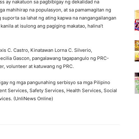
oss ay nakatuon sa pagbibigay ng dekalidad na
 mga mahihirap na populasyon, at sa pamamagitan ng
ng suporta sa lahat ng ating kapwa na nangangailangan
kanila at isulong ang pagiging makatao, halina’t
is C. Castro, Kinatawan Lorna C. Silverio,
Cecilia Gascon, pangalawang tagapangulo ng PRC-
er, volunteer at katuwang ng PRC.
bigay ng mga pangunahing serbisyo sa mga Pilipino
nt Services, Safety Services, Health Services, Social
vices. (UnliNews Online)