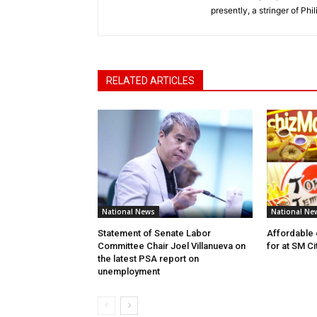
presently, a stringer of P
RELATED ARTICLES
National News
National Ne
Statement of Senate Labor
Affordable 
Committee Chair Joel Villanueva on
for at SM C
the latest PSA report on
unemployment