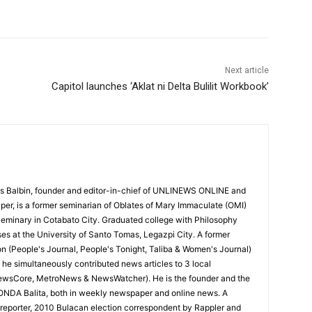
Next article
Capitol launches ‘Aklat ni Delta Bulilit Workbook’
 Balbin, founder and editor-in-chief of UNLINEWS ONLINE and
r, is a former seminarian of Oblates of Mary Immaculate (OMI)
Seminary in Cotabato City. Graduated college with Philosophy
ses at the University of Santo Tomas, Legazpi City. A former
on (People's Journal, People's Tonight, Taliba & Women's Journal)
e, he simultaneously contributed news articles to 3 local
ewsCore, MetroNews & NewsWatcher). He is the founder and the
RONDA Balita, both in weekly newspaper and online news. A
reporter, 2010 Bulacan election correspondent by Rappler and