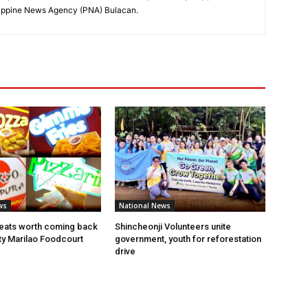
hilippine News Agency (PNA) Bulacan.
ws
National News
eats worth coming back
Shincheonji Volunteers unite
ity Marilao Foodcourt
government, youth for reforestation
drive