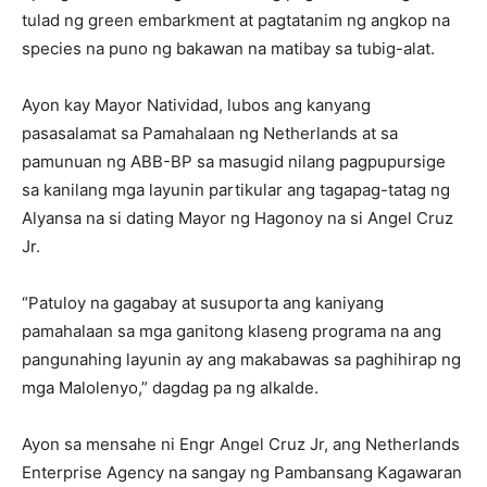
tulad ng green embarkment at pagtatanim ng angkop na
species na puno ng bakawan na matibay sa tubig-alat.
Ayon kay Mayor Natividad, lubos ang kanyang
pasasalamat sa Pamahalaan ng Netherlands at sa
pamunuan ng ABB-BP sa masugid nilang pagpupursige
sa kanilang mga layunin partikular ang tagapag-tatag ng
Alyansa na si dating Mayor ng Hagonoy na si Angel Cruz
Jr.
“Patuloy na gagabay at susuporta ang kaniyang
pamahalaan sa mga ganitong klaseng programa na ang
pangunahing layunin ay ang makabawas sa paghihirap ng
mga Malolenyo,” dagdag pa ng alkalde.
Ayon sa mensahe ni Engr Angel Cruz Jr, ang Netherlands
Enterprise Agency na sangay ng Pambansang Kagawaran