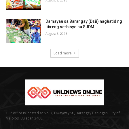
August 8, 2026
Damayan sa Barangay (DsB) naghatid ng
libreng serbisyo sa SJDM
August 8, 2026
Load more
Our office is located at No. 7, Liwayway St., Barangay Caniogan, City of
Malolos, Bulacan 3400.