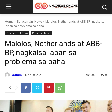
Home
Bulacan UnliNews
Malolos, Netherlands at ABB-BP, nagkaisa
laban sa problema sa baha
Bulacan UnliNews
Provincial News
Malolos, Netherlands at ABB-
BP, nagkaisa laban sa
problema sa baha
admin
June 10, 2023
202
0