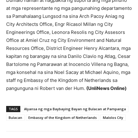
Dumalo naman at nagpakita ng suporta ang mga pinuno
at mga representante ng mga pangunahing departamento
sa Pamahalaang Lungsod na sina Arch Pacoy Aniag ng
City Architects Office, Engr Ricasol Millan ng City
Engineerings Office, Leonora Resolis ng City Assesors
Office at Amiel Cruz ng City Environment and Natural
Resources Office, District Engineer Henry Alcantara, mga
kapitan ng barangay na sina Danilo Clavio ng Atlag, Cesar
Bartolome ng Pamarawan at Inocencio Villena ng Bagna,
mga konsehal na sina Noel Sacay at Michael Aquino, mga
staff ng Embassy of the KIngdom of Netherlands sa
pangunguna ni Robert van der Hum.
(UnliNews Online)
TAGS
Alyansa ng mga Baybaying Bayan ng Bulacan at Pampanga
Bulacan
Embassy of the Kingdom of Netherlands
Malolos City