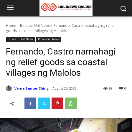
Home
Bulacan UnliNews
Fernando, Castro namahagi ng relief
goods sa coastal villages ng Malolos
Bulacan UnliNews
Provincial News
Fernando, Castro namahagi
ng relief goods sa coastal
villages ng Malolos
Verna Santos Ching
August 25, 2023
99
0