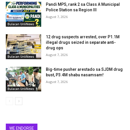
Pandi MPS, rank 2 sa Class A Municipal
Police Station sa Region III
August 7, 2026
Bulacan UnliNews
12 drug suspects arrested, over P1.1M
illegal drugs seized in separate anti-
drug ops
August 7, 2026
Bulacan UnliNews
Big-time pusher arestado sa SJDM drug
bust, P3.4M shabu nasamsam!
August 7, 2026
Bulacan UnliNews
WE ENDORSE