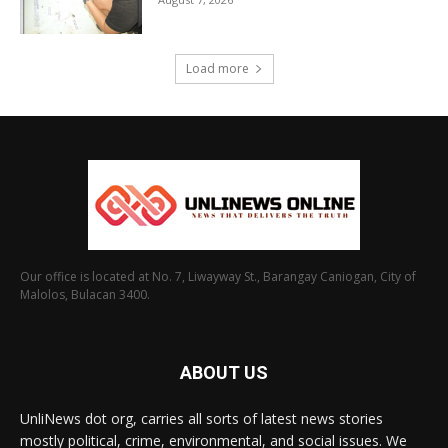
Load more
Our office is located at No. 7, Liwayway St., Barangay Caniogan, City of
Malolos, Bulacan 3400.
ABOUT US
UnliNews dot org, carries all sorts of latest news stories
mostly political, crime, environmental, and social issues. We