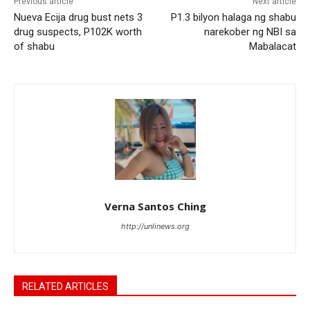
Previous article
Next article
Nueva Ecija drug bust nets 3
P1.3 bilyon halaga ng shabu
drug suspects, P102K worth
narekober ng NBI sa
of shabu
Mabalacat
Verna Santos Ching
http://unlinews.org
RELATED ARTICLES