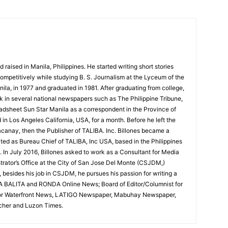
d raised in Manila, Philippines. He started writing short stories
competitively while studying B. S. Journalism at the Lyceum of the
nila, in 1977 and graduated in 1981. After graduating from college,
rk in several national newspapers such as The Philippine Tribune,
dsheet Sun Star Manila as a correspondent in the Province of
in Los Angeles California, USA, for a month. Before he left the
canay, then the Publisher of TALIBA. Inc. Billones became a
ed as Bureau Chief of TALIBA, Inc USA, based in the Philippines
. In July 2016, Billones asked to work as a Consultant for Media
istrator’s Office at the City of San Jose Del Monte (CSJDM,)
 besides his job in CSJDM, he pursues his passion for writing a
 BALITA and RONDA Online News; Board of Editor/Columnist for
for Waterfront News, LATIGO Newspaper, Mabuhay Newspaper,
her and Luzon Times.