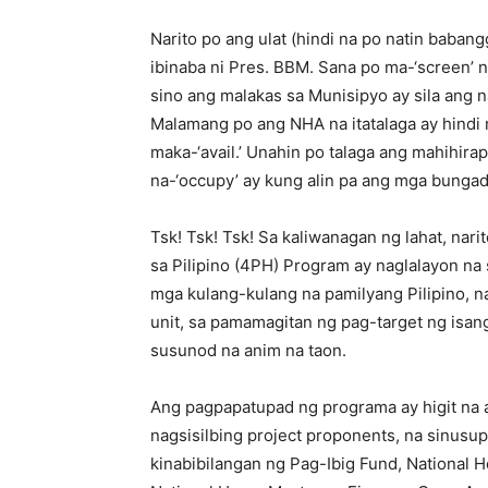
Narito po ang ulat (hindi na po natin baban
ibinaba ni Pres. BBM. Sana po ma-‘screen’
sino ang malakas sa Munisipyo ay sila ang nak
Malamang po ang NHA na itatalaga ay hindi m
maka-‘avail.’ Unahin po talaga ang mahihir
na-‘occupy’ ay kung alin pa ang mga bungad, d
Tsk! Tsk! Tsk! Sa kaliwanagan ng lahat, na
sa Pilipino (4PH) Program ay naglalayon n
mga kulang-kulang na pamilyang Pilipino, n
unit, sa pamamagitan ng pag-target ng isang
susunod na anim na taon.
Ang pagpapatupad ng programa ay higit na 
nagsisilbing project proponents, na sinus
kinabibilangan ng Pag-Ibig Fund, National H