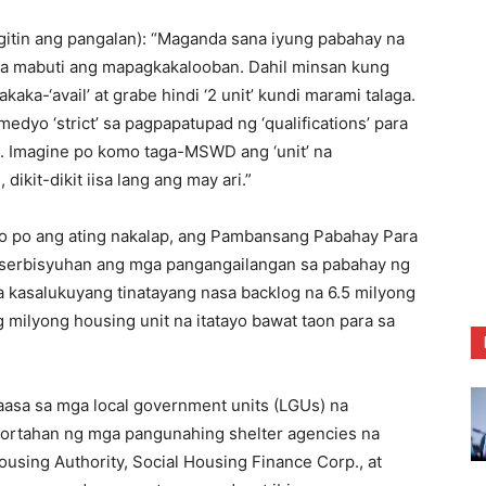
ggitin ang pangalan): “Maganda sana iyung pabahay na
 na mabuti ang mapagkakalooban. Dahil minsan kung
aka-‘avail’ at grabe hindi ‘2 unit’ kundi marami talaga.
edyo ‘strict’ sa pagpapatupad ng ‘qualifications’ para
ap. Imagine po komo taga-MSWD ang ‘unit’ na
ikit-dikit iisa lang ang may ari.”
rito po ang ating nakalap, ang Pambansang Pabahay Para
a serbisyuhan ang mga pangangailangan sa pabahay ng
a kasalukuyang tinatayang nasa backlog na 6.5 milyong
 milyong housing unit na itatayo bawat taon para sa
aasa sa mga local government units (LGUs) na
uportahan ng mga pangunahing shelter agencies na
ousing Authority, Social Housing Finance Corp., at