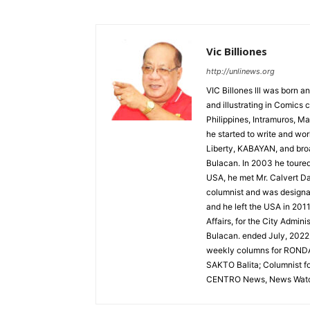
Vic Billiones
http://unlinews.org
VIC Billones lll was born an
and illustrating in Comics 
Philippines, Intramuros, Ma
he started to write and wo
Liberty, KABAYAN, and broa
Bulacan. In 2003 he toured 
USA, he met Mr. Calvert Da
columnist and was designat
and he left the USA in 2011
Affairs, for the City Admin
Bulacan. ended July, 2022,
weekly columns for RONDA
SAKTO Balita; Columnist 
CENTRO News, News Watc