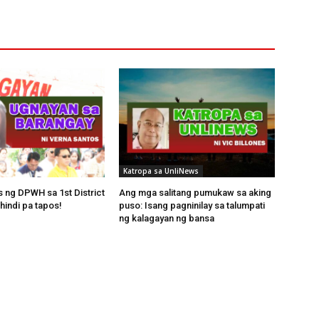
Katropa sa UnliNews
s ng DPWH sa 1st District
Ang mga salitang pumukaw sa aking
hindi pa tapos!
puso: Isang pagninilay sa talumpati
ng kalagayan ng bansa