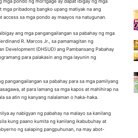
g mga pondo ng mortgage ay dapat ibigay ng mga
at mga pribadong bangko upang matiyak na ang
 at access sa mga pondo ay maayos na natugunan.
aibigay ang mga pangangailangan sa pabahay ng mga
erdinand R. Marcos Jr., sa pamamagitan ng
ban Development (DHSUD) ang Pambansang Pabahay
rogramang para palakasin ang mga layunin ng
ng pangangailangan sa pabahay para sa mga pamilyang
isasagawa, at para lamang sa mga kapos at mahihirap na
la sa atin ng kanyang nalalaman o haka-haka.
ilya ay nabigyan ng pabahay na malayo sa kanilang
sila kung paano kumita ng kanilang ikabubuhay at
Gobyerno ng salaping pangpuhunan, na may abot-