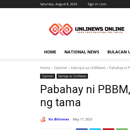
Saturday, August 8, 2026
Sign in / Join
HOME
NATIONAL NEWS
BULACAN 
Home
Opinion
Katropa sa UnliNews
Pabahay ni 
Opinion
Katropa sa UnliNews
Pabahay ni PBBM
ng tama
Vic Billiones
May 17, 2023