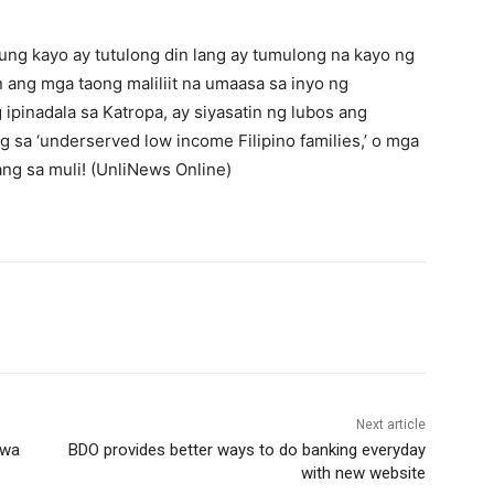
ung kayo ay tutulong din lang ay tumulong na kayo ng
n ang mga taong maliliit na umaasa sa inyo ng
pinadala sa Katropa, ay siyasatin ng lubos ang
sa ‘underserved low income Filipino families,’ o mga
ang sa muli! (UnliNews Online)
Next article
awa
BDO provides better ways to do banking everyday
with new website