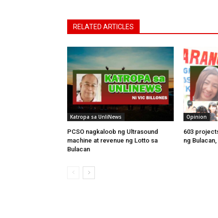
RELATED ARTICLES
Katropa sa UnliNews
Opinion
PCSO nagkaloob ng Ultrasound
603 project
machine at revenue ng Lotto sa
ng Bulacan, 
Bulacan