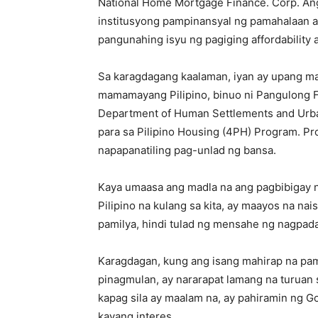
National Home Mortgage Finance. Corp. An
institusyong pampinansyal ng pamahalaan 
pangunahing isyu ng pagiging affordability
Sa karagdagang kaalaman, iyan ay upang m
mamamayang Pilipino, binuo ni Pangulong F
Department of Human Settlements and Ur
para sa Pilipino Housing (4PH) Program. P
napapanatiling pag-unlad ng bansa.
Kaya umaasa ang madla na ang pagbibigay 
Pilipino na kulang sa kita, ay maayos na na
pamilya, hindi tulad ng mensahe ng nagpada
Karagdagan, kung ang isang mahirap na pam
pinagmulan, ay nararapat lamang na turuan 
kapag sila ay maalam na, ay pahiramin ng 
kayang interes.