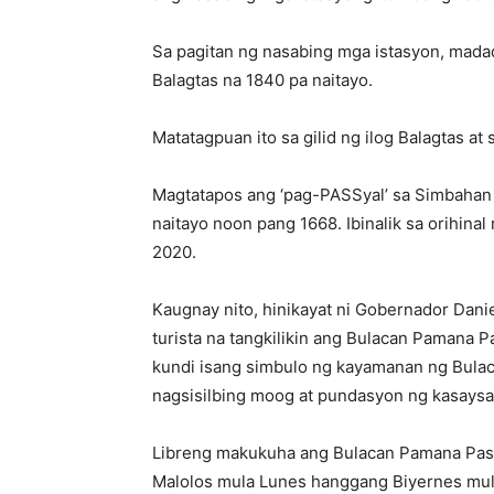
Sa pagitan ng nasabing mga istasyon, mad
Balagtas na 1840 pa naitayo.
Matatagpuan ito sa gilid ng ilog Balagtas a
Magtatapos ang ‘pag-PASSyal’ sa Simbahan
naitayo noon pang 1668. Ibinalik sa orihina
2020.
Kaugnay nito, hinikayat ni Gobernador Dani
turista na tangkilikin ang Bulacan Pamana P
kundi isang simbulo ng kayamanan ng Bulacan
nagsisilbing moog at pundasyon ng kasaysa
Libreng makukuha ang Bulacan Pamana Pass 
Malolos mula Lunes hanggang Biyernes mul