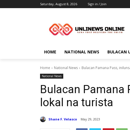
Saturday, August 8, 2026
Sign in / Join
HOME
NATIONAL NEWS
BULACAN 
Home
National News
Bulacan Pamana Pass, inilunsa
National News
Bulacan Pamana P
lokal na turista
Shane F. Velasco
May 29, 2023