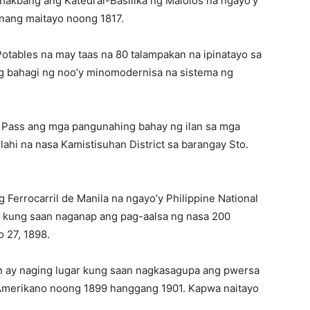
 hakbang ang Katedral-Basilika ng Malolos na ngayo’y
 nang maitayo noong 1817.
Potables na may taas na 80 talampakan na ipinatayo sa
g bahagi ng noo’y minomodernisa na sistema ng
 Pass ang mga pangunahing bahay ng ilan sa mga
ahi na nasa Kamistisuhan District sa barangay Sto.
 Ferrocarril de Manila na ngayo’y Philippine National
o kung saan naganap ang pag-aalsa ng nasa 200
 27, 1898.
n ay naging lugar kung saan nagkasagupa ang pwersa
Amerikano noong 1899 hanggang 1901. Kapwa naitayo