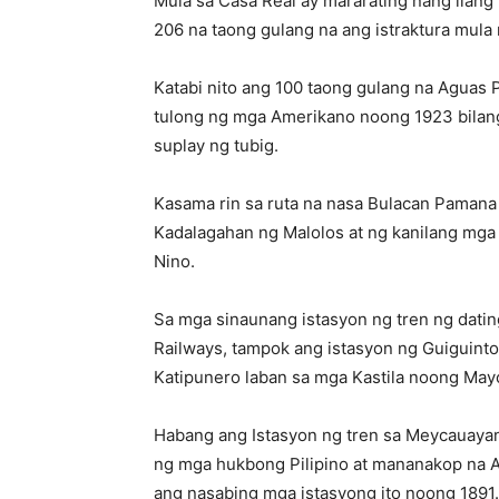
Mula sa Casa Real ay mararating nang ilang
206 na taong gulang na ang istraktura mula
Katabi nito ang 100 taong gulang na Aguas 
tulong ng mga Amerikano noong 1923 bilan
suplay ng tubig.
Kasama rin sa ruta na nasa Bulacan Pamana
Kadalagahan ng Malolos at ng kanilang mga l
Nino.
Sa mga sinaunang istasyon ng tren ng dating
Railways, tampok ang istasyon ng Guiguint
Katipunero laban sa mga Kastila noong Mayo
Habang ang Istasyon ng tren sa Meycauaya
ng mga hukbong Pilipino at mananakop na 
ang nasabing mga istasyong ito noong 1891.