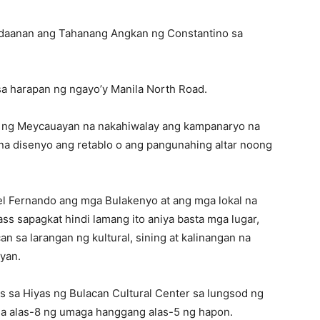
adaanan ang Tahanang Angkan ng Constantino sa
t sa harapan ng ngayo’y Manila North Road.
 ng Meycauayan na nakahiwalay ang kampanaryo na
l na disenyo ang retablo o ang pangunahing altar noong
el Fernando ang mga Bulakenyo at ang mga lokal na
ass sapagkat hindi lamang ito aniya basta mga lugar,
 sa larangan ng kultural, sining at kalinangan na
yan.
sa Hiyas ng Bulacan Cultural Center sa lungsod ng
a alas-8 ng umaga hanggang alas-5 ng hapon.