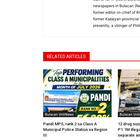
newspapers in Bulacan (N
former editor-in-chief of 
former Kabayan provincial 
presently, a stringer of P
RELATED ARTICLES
Bulacan UnliNews
Bulacan Unl
Pandi MPS, rank 2 sa Class A
12 drug sus
Municipal Police Station sa Region
P1.1M illega
III
separate an