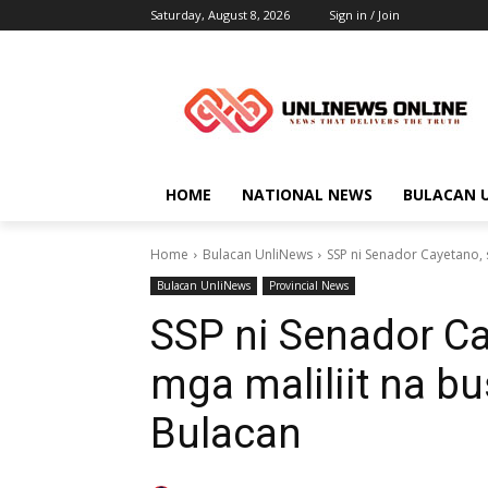
Saturday, August 8, 2026
Sign in / Join
HOME
NATIONAL NEWS
BULACAN 
Home
Bulacan UnliNews
SSP ni Senador Cayetano, s
Bulacan UnliNews
Provincial News
SSP ni Senador Ca
mga maliliit na b
Bulacan