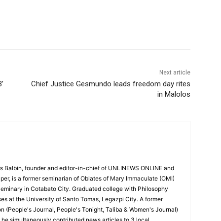
Next article
3’
Chief Justice Gesmundo leads freedom day rites
in Malolos
 Balbin, founder and editor-in-chief of UNLINEWS ONLINE and
r, is a former seminarian of Oblates of Mary Immaculate (OMI)
Seminary in Cotabato City. Graduated college with Philosophy
ses at the University of Santo Tomas, Legazpi City. A former
on (People's Journal, People's Tonight, Taliba & Women's Journal)
e, he simultaneously contributed news articles to 3 local