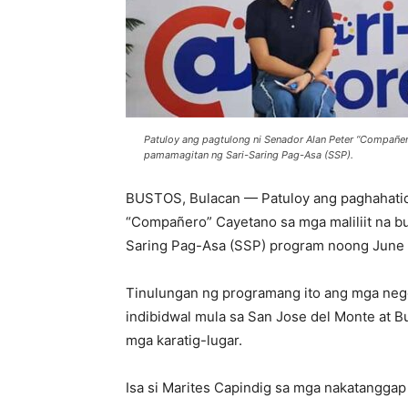
Patuloy ang pagtulong ni Senador Alan Peter “Compañe
pamamagitan ng Sari-Saring Pag-Asa (SSP).
BUSTOS, Bulacan — Patuloy ang paghahatid 
“Compañero” Cayetano sa mga maliliit na b
Saring Pag-Asa (SSP) program noong June 
Tinulungan ng programang ito ang mga nego
indibidwal mula sa San Jose del Monte at B
mga karatig-lugar.
Isa si Marites Capindig sa mga nakatanggap