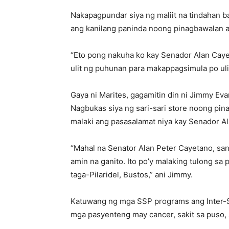
Nakapagpundar siya ng maliit na tindahan 
ang kanilang paninda noong pinagbawalan a
“Eto pong nakuha ko kay Senador Alan Cayet
ulit ng puhunan para makappagsimula po ulit
Gaya ni Marites, gagamitin din ni Jimmy Ev
Nagbukas siya ng sari-sari store noong pin
malaki ang pasasalamat niya kay Senador Al
“Mahal na Senator Alan Peter Cayetano, san
amin na ganito. Ito po’y malaking tulong sa
taga-Pilaridel, Bustos,” ani Jimmy.
Katuwang ng mga SSP programs ang Inter-Se
mga pasyenteng may cancer, sakit sa puso, s