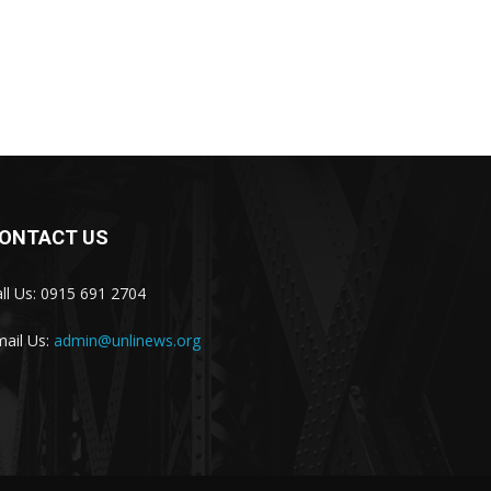
ONTACT US
ll Us: 0915 691 2704
ail Us:
admin@unlinews.org