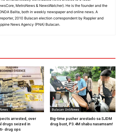
ewsCore, MetroNews & NewsWatcher). He is the founder and the
RONDA Balita, both in weekly newspaper and online news. A
reporter, 2010 Bulacan election correspondent by Rappler and
hilippine News Agency (PNA) Bulacan.
iNews
Bulacan UnliNews
pects arrested, over
Big-time pusher arestado sa SJDM
l drugs seized in
drug bust, P3.4M shabu nasamsam!
ti- drug ops