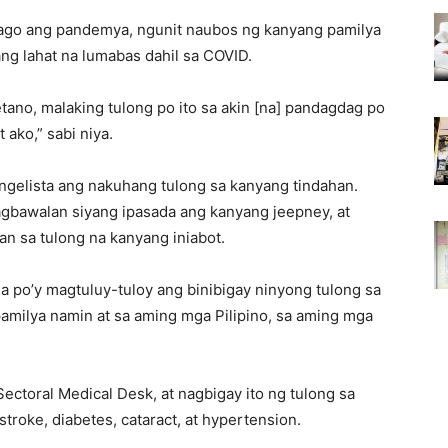
bago ang pandemya, ngunit naubos ng kanyang pamilya
ng lahat na lumabas dahil sa COVID.
ano, malaking tulong po ito sa akin [na] pandagdag po
 ako,” sabi niya.
angelista ang nakuhang tulong sa kanyang tindahan.
agbawalan siyang ipasada ang kanyang jeepney, at
an sa tulong na kanyang iniabot.
a po’y magtuluy-tuloy ang binibigay ninyong tulong sa
 pamilya namin at sa aming mga Pilipino, sa aming mga
ctoral Medical Desk, at nagbigay ito ng tulong sa
troke, diabetes, cataract, at hypertension.