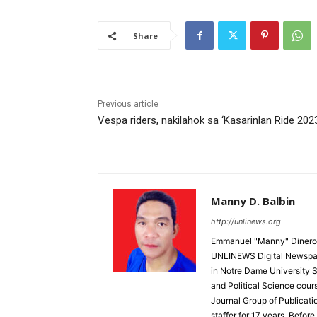
Share
Previous article
Vespa riders, nakilahok sa ‘Kasarinlan Ride 202
Manny D. Balbin
http://unlinews.org
Emmanuel "Manny" Dineros
UNLINEWS Digital Newspape
in Notre Dame University 
and Political Science cour
Journal Group of Publicati
staffer for 17 years. Befor