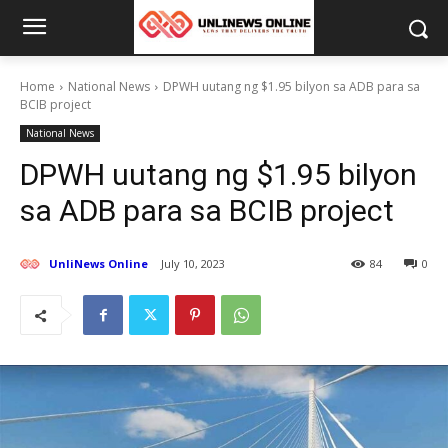
Home
National News
DPWH uutang ng $1.95 bilyon sa ADB para sa
BCIB project
National News
DPWH uutang ng $1.95 bilyon
sa ADB para sa BCIB project
UnliNews Online
July 10, 2023
84
0