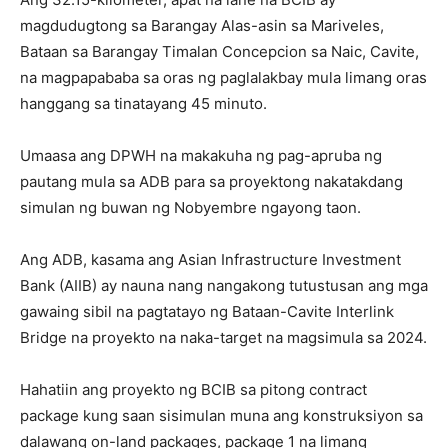
magdudugtong sa Barangay Alas-asin sa Mariveles,
Bataan sa Barangay Timalan Concepcion sa Naic, Cavite,
na magpapababa sa oras ng paglalakbay mula limang oras
hanggang sa tinatayang 45 minuto.
Umaasa ang DPWH na makakuha ng pag-apruba ng
pautang mula sa ADB para sa proyektong nakatakdang
simulan ng buwan ng Nobyembre ngayong taon.
Ang ADB, kasama ang Asian Infrastructure Investment
Bank (AIIB) ay nauna nang nangakong tutustusan ang mga
gawaing sibil na pagtatayo ng Bataan-Cavite Interlink
Bridge na proyekto na naka-target na magsimula sa 2024.
Hahatiin ang proyekto ng BCIB sa pitong contract
package kung saan sisimulan muna ang konstruksiyon sa
dalawang on-land packages, package 1 na limang