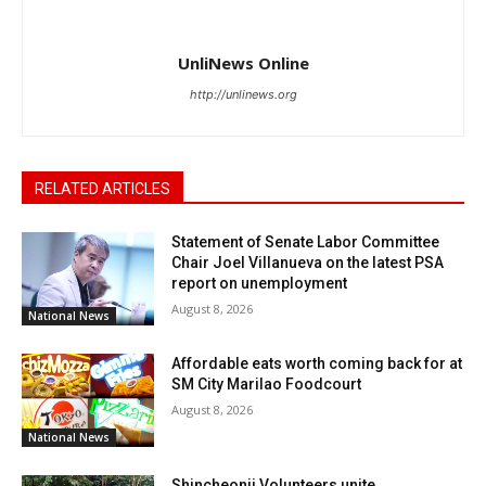
UnliNews Online
http://unlinews.org
RELATED ARTICLES
Statement of Senate Labor Committee
Chair Joel Villanueva on the latest PSA
report on unemployment
August 8, 2026
National News
Affordable eats worth coming back for at
SM City Marilao Foodcourt
August 8, 2026
National News
Shincheonji Volunteers unite