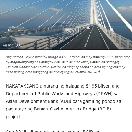
Ang Bataan-Cavite Interlink Bridge (BCIB) project na may habang 32.15-kilometer
ay magdudugtong sa Barangay Alas-asin sa Mariveles, Bataan sa Barangay
Timalan Concepcion sa Naic, Cavite, na magpapababa sa oras ng paglalakbay
mula limang oras hanggang sa tinatayang 45 minuto. (DPWH)
NAKATAKDANG umutang ng halagang $1.95 bilyon ang
Department of Public Works and Highways (DPWH) sa
Asian Development Bank (ADB) para gamiting pondo sa
pagtatayo ng Bataan-Cavite Interlink Bridge (BCIB)
project.
Ang 32.15-kilometer, apat na lane na BCIB ay