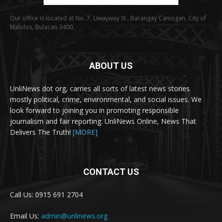
Our office is located at No. 7, Liwayway St., Barangay Caniogan, City of
Malolos, Bulacan 3400.
ABOUT US
UnliNews dot org, carries all sorts of latest news stories
mostly political, crime, environmental, and social issues. We
look forward to joining you in promoting responsible
journalism and fair reporting. UnliNews Online, News That
Delivers The Truth!
[MORE]
CONTACT US
Call Us: 0915 691 2704
Email Us:
admin@unlinews.org