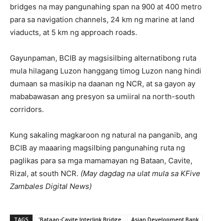
bridges na may pangunahing span na 900 at 400 metro
para sa navigation channels, 24 km ng marine at land
viaducts, at 5 km ng approach roads.
Gayunpaman, BCIB ay magsisilbing alternatibong ruta
mula hilagang Luzon hanggang timog Luzon nang hindi
dumaan sa masikip na daanan ng NCR, at sa gayon ay
mababawasan ang presyon sa umiiral na north-south
corridors.
Kung sakaling magkaroon ng natural na panganib, ang
BCIB ay maaaring magsilbing pangunahing ruta ng
paglikas para sa mga mamamayan ng Bataan, Cavite,
Rizal, at south NCR.
(May dagdag na ulat mula sa KFive
Zambales Digital News)
TAGS
'Bataan-Cavite Interlink Bridge
Asian Development Bank