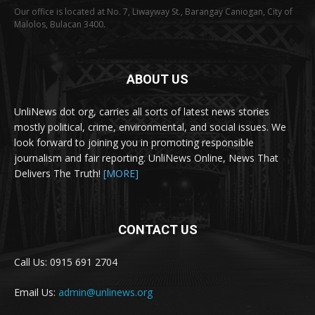
Our office is located at No. 7, Liwayway St., Barangay Caniogan, City of
Malolos, Bulacan 3400.
ABOUT US
UnliNews dot org, carries all sorts of latest news stories
mostly political, crime, environmental, and social issues. We
look forward to joining you in promoting responsible
journalism and fair reporting. UnliNews Online, News That
Delivers The Truth!
[MORE]
CONTACT US
Call Us: 0915 691 2704
Email Us:
admin@unlinews.org