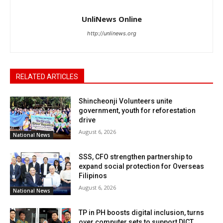
UnliNews Online
http://unlinews.org
RELATED ARTICLES
Shincheonji Volunteers unite
government, youth for reforestation
drive
August 6, 2026
National News
SSS, CFO strengthen partnership to
expand social protection for Overseas
Filipinos
August 6, 2026
National News
TP in PH boosts digital inclusion, turns
over computer sets to support DICT