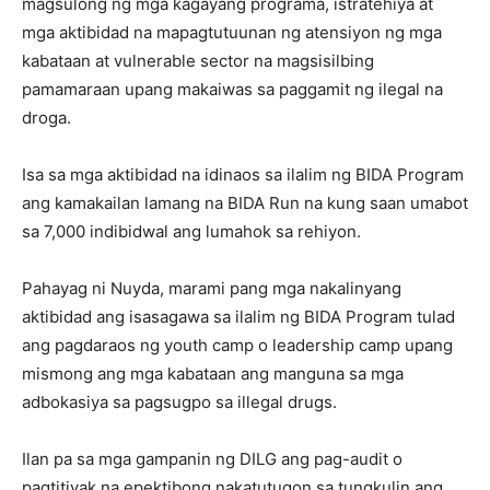
magsulong ng mga kagayang programa, istratehiya at
mga aktibidad na mapagtutuunan ng atensiyon ng mga
kabataan at vulnerable sector na magsisilbing
pamamaraan upang makaiwas sa paggamit ng ilegal na
droga.
Isa sa mga aktibidad na idinaos sa ilalim ng BIDA Program
ang kamakailan lamang na BIDA Run na kung saan umabot
sa 7,000 indibidwal ang lumahok sa rehiyon.
Pahayag ni Nuyda, marami pang mga nakalinyang
aktibidad ang isasagawa sa ilalim ng BIDA Program tulad
ang pagdaraos ng youth camp o leadership camp upang
mismong ang mga kabataan ang manguna sa mga
adbokasiya sa pagsugpo sa illegal drugs.
Ilan pa sa mga gampanin ng DILG ang pag-audit o
pagtitiyak na epektibong nakatutugon sa tungkulin ang